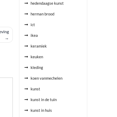
hedendaagse kunst
herman brood
ict
eving
ikea
keramiek
keuken
kleding
koen vanmechelen
kunst
kunst in de tuin
kunst in huis