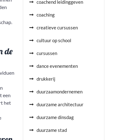
coachend leidinggeven
nden
coaching
schap.
creatieve cursussen
cultuur op school
n de
cursussen
dance evenementen
ividuen
drukkerij
in
duurzaamondernemen
t een
rt het
duurzame architectuur
duurzame dinsdag
e
duurzame stad
eren