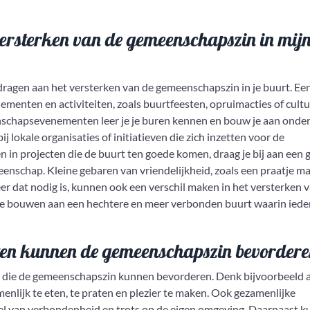
versterken van de gemeenschapszin in mij
jdragen aan het versterken van de gemeenschapszin in je buurt. Ee
ementen en activiteiten, zoals buurtfeesten, opruimacties of cultu
enschapsevenementen leer je je buren kennen en bouw je aan onder
ij lokale organisaties of initiatieven die zich inzetten voor de
n in projecten die de buurt ten goede komen, draag je bij aan een 
eenschap. Kleine gebaren van vriendelijkheid, zoals een praatje m
r dat nodig is, kunnen ook een verschil maken in het versterken 
 bouwen aan een hechtere en meer verbonden buurt waarin iede
nten kunnen de gemeenschapszin bevorder
en die de gemeenschapszin kunnen bevorderen. Denk bijvoorbeeld 
lijk te eten, te praten en plezier te maken. Ook gezamenlijke
oel van verbondenheid en trots op de eigen omgeving. Daarnaast 