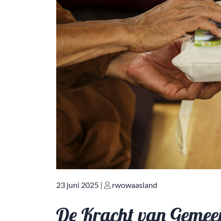
Geplaatst
Geplaatst
23 juni 2025
|
rwowaasland
op
op
De Kracht van Gemee