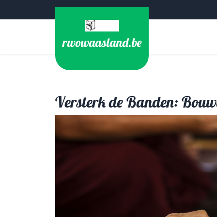
Ga
naar
de
rwowaasland.be
inhoud
Versterk de Banden: Bouw