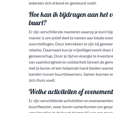
iedereen zich erkend en gesteund voelt.
Hoe kan ik bijdragen aan het 
buurt?
Er zijn verschillende manieren waarop je kunt bi
manier is om actief deel te nemen aan lokale even
voorstellingen. Door betrokken te zijn bij geme
relaties. Daarnaast kun je vrijwilligerswerk doen b
gemeenschap. Door je tijd en energie te investere
van saamhorigheid en solidariteit binnen de gem
met je buren of een helpende hand bieden wannee
banden tussen buurtbewoners. Samen kunnen we
zich thuis voelt.
Welke activiteiten of eveneme
Er zijn verschillende activiteiten en evenement
buurtfeesten, waar buren samenkomen om gezamen
opruimacties in de buurt dragen bij aan een gev