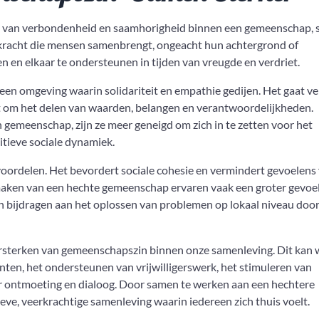
l van verbondenheid en saamhorigheid binnen een gemeenschap, 
de kracht die mensen samenbrengt, ongeacht hun achtergrond of
n en elkaar te ondersteunen in tijden van vreugde en verdriet.
een omgeving waarin solidariteit en empathie gedijen. Het gaat v
aat om het delen van waarden, belangen en verantwoordelijkheden.
emeenschap, zijn ze meer geneigd om zich in te zetten voor het
itieve sociale dynamiek.
voordelen. Het bevordert sociale cohesie en vermindert gevoelens
aken van een hechte gemeenschap ervaren vaak een groter gevoe
n bijdragen aan het oplossen van problemen op lokaal niveau doo
t versterken van gemeenschapszin binnen onze samenleving. Dit kan
ten, het ondersteunen van vrijwilligerswerk, het stimuleren van
or ontmoeting en dialoog. Door samen te werken aan een hechtere
e, veerkrachtige samenleving waarin iedereen zich thuis voelt.