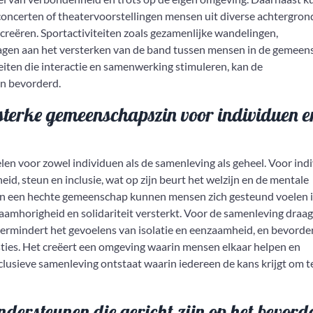
concerten of theatervoorstellingen mensen uit diverse achtergro
reëren. Sportactiviteiten zoals gezamenlijke wandelingen,
agen aan het versterken van de band tussen mensen in de gemeen
eiten die interactie en samenwerking stimuleren, kan de
n bevorderd.
sterke gemeenschapszin voor individuen e
en voor zowel individuen als de samenleving als geheel. Voor ind
d, steun en inclusie, wat op zijn beurt het welzijn en de mentale
an een hechte gemeenschap kunnen mensen zich gesteund voelen 
aamhorigheid en solidariteit versterkt. Voor de samenleving draag
vermindert het gevoelens van isolatie en eenzaamheid, en bevorde
esties. Het creëert een omgeving waarin mensen elkaar helpen en
lusieve samenleving ontstaat waarin iedereen de kans krijgt om t
ondersteunen die gericht zijn op het bevord