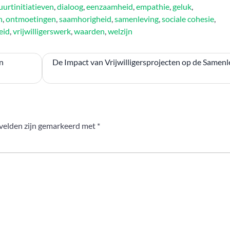
uurtinitiatieven
,
dialoog
,
eenzaamheid
,
empathie
,
geluk
,
n
,
ontmoetingen
,
saamhorigheid
,
samenleving
,
sociale cohesie
,
eid
,
vrijwilligerswerk
,
waarden
,
welzijn
n
De Impact van Vrijwilligersprojecten op de Samenl
 velden zijn gemarkeerd met
*