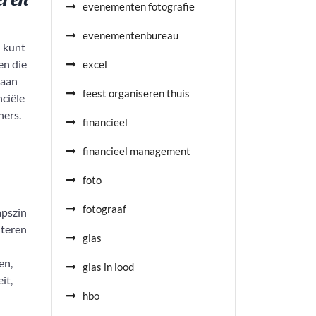
evenementen fotografie
evenementenbureau
n kunt
en die
excel
 aan
feest organiseren thuis
nciële
ners.
financieel
financieel management
foto
fotograaf
apszin
iteren
glas
en,
glas in lood
it,
hbo