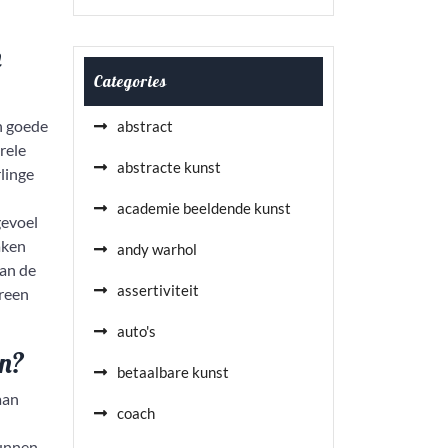
n
Categories
n goede
abstract
rele
abstracte kunst
linge
academie beeldende kunst
gevoel
aken
andy warhol
van de
assertiviteit
reen
auto's
en?
betaalbare kunst
aan
coach
kunnen