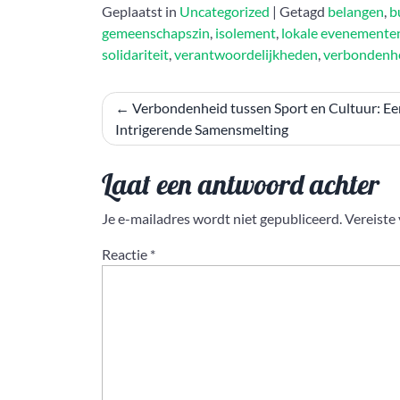
Geplaatst in
Uncategorized
|
Getagd
belangen
,
b
gemeenschapszin
,
isolement
,
lokale evenemente
solidariteit
,
verantwoordelijkheden
,
verbondenh
Bericht
Verbondenheid tussen Sport en Cultuur: Ee
Intrigerende Samensmelting
navigatie
Laat een antwoord achter
Je e-mailadres wordt niet gepubliceerd.
Vereiste
Reactie
*