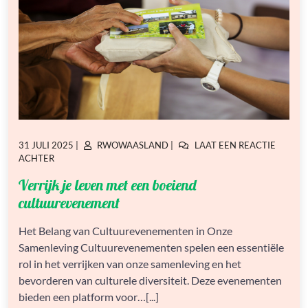
GEPLAATST
GEPLAATST
31 JULI 2025
|
RWOWAASLAND
|
LAAT EEN REACTIE
OP
OP
OP
ACHTER
VERRIJK
Verrijk je leven met een boeiend
JE
LEVEN
cultuurevenement
MET
EEN
Het Belang van Cultuurevenementen in Onze
BOEIEND
Samenleving Cultuurevenementen spelen een essentiële
CULTUUREVENEMENT
rol in het verrijken van onze samenleving en het
bevorderen van culturele diversiteit. Deze evenementen
bieden een platform voor…[...]