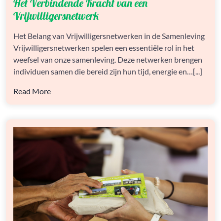
Het Verbindende Kracht van een
VERBINDENDE
KRACHT
Vrijwilligersnetwerk
VAN
EEN
Het Belang van Vrijwilligersnetwerken in de Samenleving
VRIJWILLIGERSNETWERK
Vrijwilligersnetwerken spelen een essentiële rol in het
weefsel van onze samenleving. Deze netwerken brengen
individuen samen die bereid zijn hun tijd, energie en…[...]
Read More