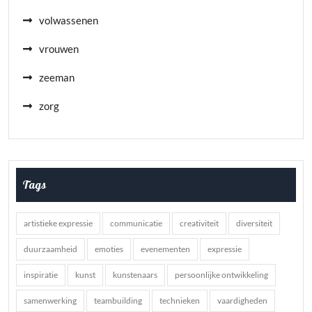
volwassenen
vrouwen
zeeman
zorg
Tags
artistieke expressie
communicatie
creativiteit
diversiteit
duurzaamheid
emoties
evenementen
expressie
inspiratie
kunst
kunstenaars
persoonlijke ontwikkeling
samenwerking
teambuilding
technieken
vaardigheden