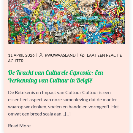
GEPLAATST
GEPLAATST
11 APRIL 2026
|
RWOWAASLAND
|
LAAT EEN REACTIE
OP
OP
OP
ACHTER
DE
De Kracht van Culturele Expressie: Een
KRACHT
VAN
Verkenning van Cultuur in België
CULTURELE
EXPRESSIE:
De Betekenis en Impact van Cultuur Cultuur is een
EEN
essentieel aspect van onze samenleving dat de manier
VERKENNING
VAN
waarop we denken, voelen en handelen vormgeeft. Het
CULTUUR
omvat een breed scala aan…[...]
IN
BELGIË
Read More