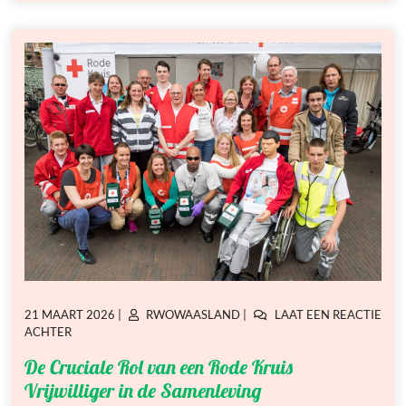
GEPLAATST
GEPLAATST
21 MAART 2026
|
RWOWAASLAND
|
LAAT EEN REACTIE
OP
OP
OP
ACHTER
DE
De Cruciale Rol van een Rode Kruis
CRUCIALE
ROL
Vrijwilliger in de Samenleving
VAN