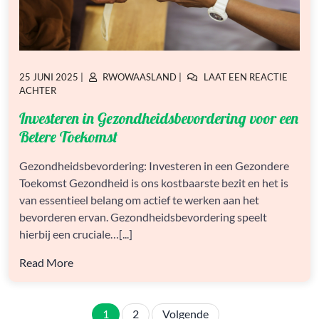
GEPLAATST
GEPLAATST
25 JUNI 2025
|
RWOWAASLAND
|
LAAT EEN REACTIE
OP
OP
OP
ACHTER
INVESTEREN
Investeren in Gezondheidsbevordering voor een
IN
GEZONDHEIDSBEVORDERING
Betere Toekomst
VOOR
EEN
Gezondheidsbevordering: Investeren in een Gezondere
BETERE
Toekomst Gezondheid is ons kostbaarste bezit en het is
TOEKOMST
van essentieel belang om actief te werken aan het
bevorderen ervan. Gezondheidsbevordering speelt
hierbij een cruciale…[...]
Read More
Berichten
1
2
Volgende