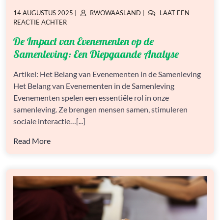
GEPLAATST
GEPLAATST
14 AUGUSTUS 2025
|
RWOWAASLAND
|
LAAT EEN
OP
OP
OP
REACTIE ACHTER
DE
De Impact van Evenementen op de
IMPACT
VAN
Samenleving: Een Diepgaande Analyse
EVENEMENTEN
OP
Artikel: Het Belang van Evenementen in de Samenleving
DE
Het Belang van Evenementen in de Samenleving
SAMENLEVING:
EEN
Evenementen spelen een essentiële rol in onze
DIEPGAANDE
samenleving. Ze brengen mensen samen, stimuleren
ANALYSE
sociale interactie…[...]
Read More