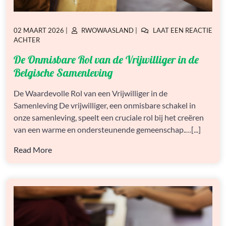
GEPLAATST
GEPLAATST
02 MAART 2026
|
RWOWAASLAND
|
LAAT EEN REACTIE
OP
OP
OP
ACHTER
DE
De Onmisbare Rol van de Vrijwilliger in de
ONMISBARE
ROL
Belgische Samenleving
VAN
DE
De Waardevolle Rol van een Vrijwilliger in de
VRIJWILLIGER
Samenleving De vrijwilliger, een onmisbare schakel in
IN
DE
onze samenleving, speelt een cruciale rol bij het creëren
BELGISCHE
van een warme en ondersteunende gemeenschap.…[...]
SAMENLEVING
Read More