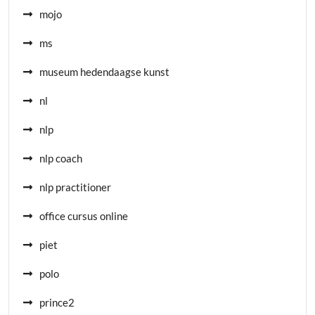
mojo
ms
museum hedendaagse kunst
nl
nlp
nlp coach
nlp practitioner
office cursus online
piet
polo
prince2