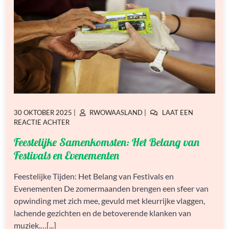
GEPLAATST
GEPLAATST
30 OKTOBER 2025
|
RWOWAASLAND
|
LAAT EEN
OP
OP
OP
REACTIE ACHTER
FEESTELIJKE
Feestelijke Samenkomsten: Het Belang van
SAMENKOMSTEN:
HET
Festivals en Evenementen
BELANG
VAN
Feestelijke Tijden: Het Belang van Festivals en
FESTIVALS
Evenementen De zomermaanden brengen een sfeer van
EN
EVENEMENTEN
opwinding met zich mee, gevuld met kleurrijke vlaggen,
lachende gezichten en de betoverende klanken van
muziek.…[...]