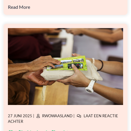
Read More
GEPLAATST
GEPLAATST
27 JUNI 2025
|
RWOWAASLAND
|
LAAT EEN REACTIE
OP
OP
OP
ACHTER
HET