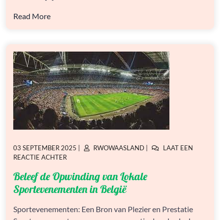
Read More
GEPLAATST
GEPLAATST
03 SEPTEMBER 2025
|
RWOWAASLAND
|
LAAT EEN
OP
OP
OP
REACTIE ACHTER
BELEEF
Beleef de Opwinding van Lokale
DE
OPWINDING
Sportevenementen in België
VAN
LOKALE
Sportevenementen: Een Bron van Plezier en Prestatie
SPORTEVENEMENTEN