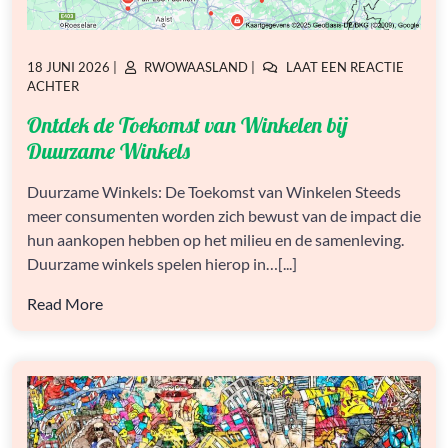
GEPLAATST
GEPLAATST
18 JUNI 2026
|
RWOWAASLAND
|
LAAT EEN REACTIE
OP
OP
OP
ACHTER
ONTDEK
Ontdek de Toekomst van Winkelen bij
DE
TOEKOMST
Duurzame Winkels
VAN
WINKELEN
Duurzame Winkels: De Toekomst van Winkelen Steeds
BIJ
meer consumenten worden zich bewust van de impact die
DUURZAME
WINKELS
hun aankopen hebben op het milieu en de samenleving.
Duurzame winkels spelen hierop in…[...]
Read More