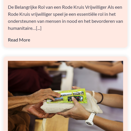
EEN
De Belangrijke Rol van een Rode Kruis Vrijwilliger Als een
RODE
Rode Kruis vrijwilliger speel je een essentiële rol in het
KRUIS
VRIJWILLIGER
ondersteunen van mensen in nood en het bevorderen van
IN
humanitaire…[...]
DE
SAMENLEVING
Read More