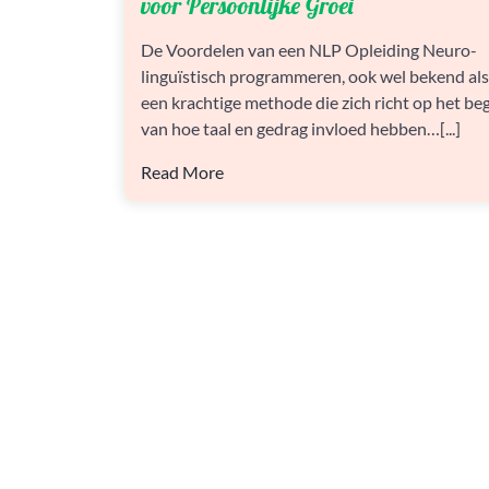
voor Persoonlijke Groei
VAN
EEN
De Voordelen van een NLP Opleiding Neuro-
NLP
linguïstisch programmeren, ook wel bekend als 
OPLEIDING
VOOR
een krachtige methode die zich richt op het be
PERSOONLIJKE
van hoe taal en gedrag invloed hebben…[...]
GROEI
Read More