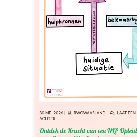
GEPLAATST
GEPLAATST
30 MEI 2026
|
RWOWAASLAND
|
LAAT EEN
OP
OP
OP
ACHTER
ONTDEK
Ontdek de Kracht van een NLP Oplei
DE
KRACHT