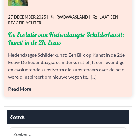
GEPLAATST
GEPLAATST
27 DECEMBER 2025
|
RWOWAASLAND
|
LAAT EEN
OP
OP
OP
REACTIE ACHTER
DE
De Evolutie van Hedendaagse Schilderkunst:
EVOLUTIE
VAN
Kunst in de 21e Eeuw
HEDENDAAGSE
SCHILDERKUNST:
Hedendaagse Schilderkunst: Een Blik op Kunst in de 21e
KUNST
Eeuw De hedendaagse schilderkunst blijft een levendige
IN
DE
en evoluerende kunstvorm die kunstenaars over de hele
21E
wereld inspireert om nieuwe wegen te…[...]
EEUW
Read More
Search