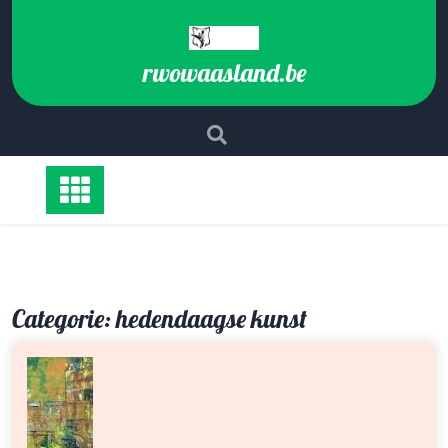
Ga
naar
de
rwowaasland.be
inhoud
Categorie:
hedendaagse kunst