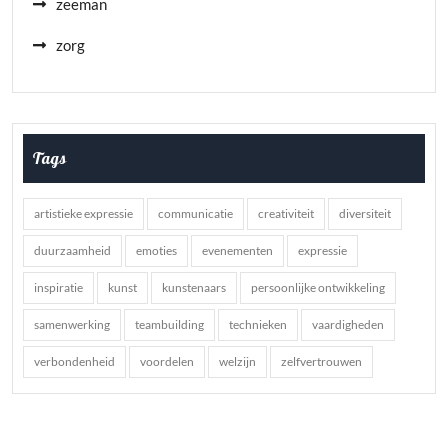
zeeman
zorg
Tags
artistieke expressie
communicatie
creativiteit
diversiteit
duurzaamheid
emoties
evenementen
expressie
inspiratie
kunst
kunstenaars
persoonlijke ontwikkeling
samenwerking
teambuilding
technieken
vaardigheden
verbondenheid
voordelen
welzijn
zelfvertrouwen