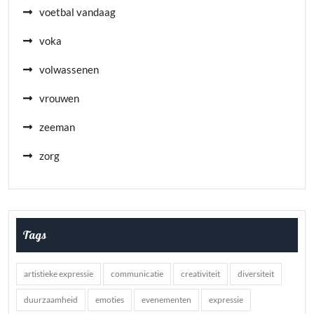
voetbal vandaag
voka
volwassenen
vrouwen
zeeman
zorg
Tags
artistieke expressie
communicatie
creativiteit
diversiteit
duurzaamheid
emoties
evenementen
expressie