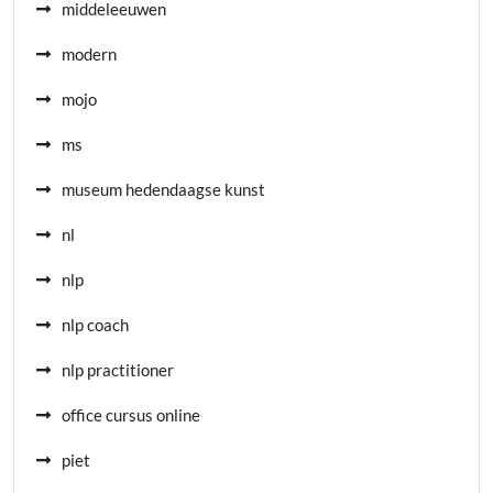
middeleeuwen
modern
mojo
ms
museum hedendaagse kunst
nl
nlp
nlp coach
nlp practitioner
office cursus online
piet