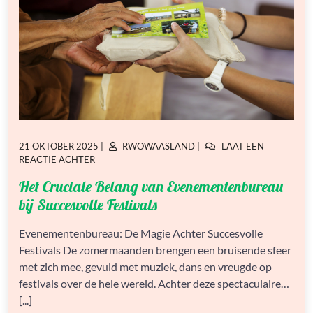
GEPLAATST
GEPLAATST
21 OKTOBER 2025
|
RWOWAASLAND
|
LAAT EEN
OP
OP
OP
REACTIE ACHTER
HET
Het Cruciale Belang van Evenementenbureau
CRUCIALE
BELANG
bij Succesvolle Festivals
VAN
EVENEMENTENBUREAU
Evenementenbureau: De Magie Achter Succesvolle
BIJ
Festivals De zomermaanden brengen een bruisende sfeer
SUCCESVOLLE
FESTIVALS
met zich mee, gevuld met muziek, dans en vreugde op
festivals over de hele wereld. Achter deze spectaculaire…
[...]