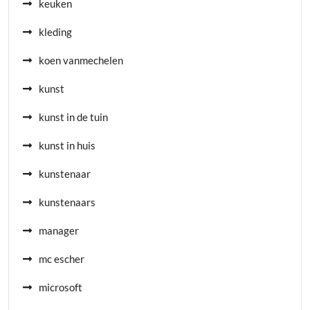
keuken
kleding
koen vanmechelen
kunst
kunst in de tuin
kunst in huis
kunstenaar
kunstenaars
manager
mc escher
microsoft