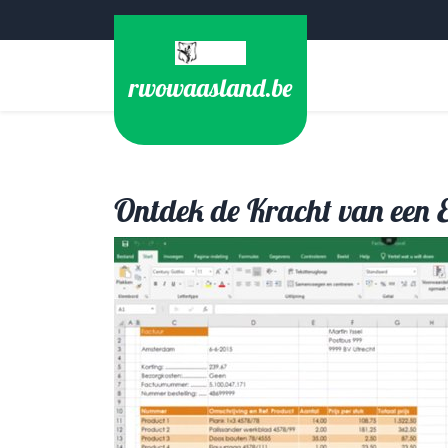
Ga
naar
de
rwowaasland.be
inhoud
Ontdek de Kracht van een E