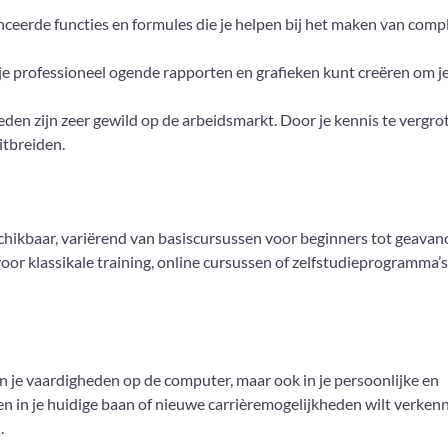
eerde functies en formules die je helpen bij het maken van comp
je professioneel ogende rapporten en grafieken kunt creëren om j
den zijn zeer gewild op de arbeidsmarkt. Door je kennis te vergro
itbreiden.
schikbaar, variërend van basiscursussen voor beginners tot geava
voor klassikale training, online cursussen of zelfstudieprogramma’s
 in je vaardigheden op de computer, maar ook in je persoonlijke en
ren in je huidige baan of nieuwe carrièremogelijkheden wilt verken
.