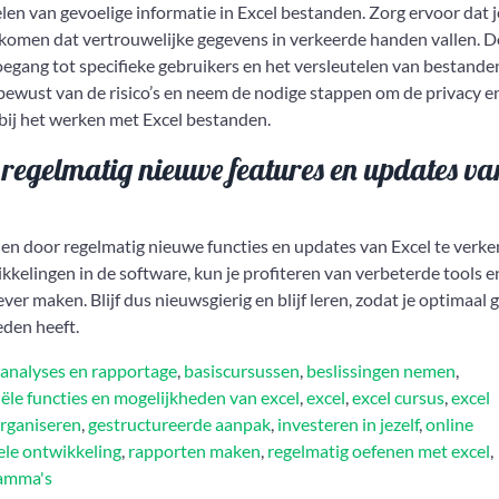
elen van gevoelige informatie in Excel bestanden. Zorg ervoor dat j
komen dat vertrouwelijke gegevens in verkeerde handen vallen. D
egang tot specifieke gebruikers en het versleutelen van bestande
bewust van de risico’s en neem de nodige stappen om de privacy e
bij het werken met Excel bestanden.
 regelmatig nieuwe features en updates va
den door regelmatig nieuwe functies en updates van Excel te verk
kkelingen in de software, kun je profiteren van verbeterde tools e
iever maken. Blijf dus nieuwsgierig en blijf leren, zodat je optimaal 
eden heeft.
analyses en rapportage
,
basiscursussen
,
beslissingen nemen
,
iële functies en mogelijkheden van excel
,
excel
,
excel cursus
,
excel
rganiseren
,
gestructureerde aanpak
,
investeren in jezelf
,
online
ele ontwikkeling
,
rapporten maken
,
regelmatig oefenen met excel
,
ramma's