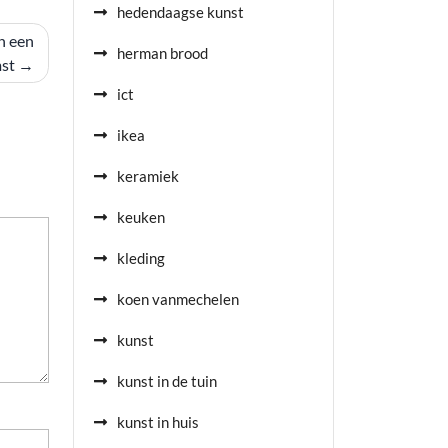
hedendaagse kunst
n een
herman brood
st
ict
ikea
keramiek
keuken
kleding
koen vanmechelen
kunst
kunst in de tuin
kunst in huis