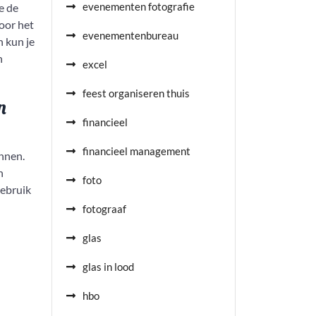
evenementen fotografie
e de
oor het
evenementenbureau
n kun je
n
excel
feest organiseren thuis
n
financieel
financieel management
ennen.
n
foto
gebruik
fotograaf
glas
glas in lood
hbo