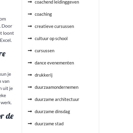
coachend leidinggeven
coaching
 om
n. Door
creatieve cursussen
et loont
cultuur op school
Excel.
cursussen
re
dance evenementen
kun je
drukkerij
n van
duurzaamondernemen
 uit je
eke
duurzame architectuur
 werk.
duurzame dinsdag
or de
duurzame stad