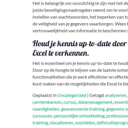
Het is belangrijk om voorzichtig te zijn met het d
juiste beveiligingsmaatregelen neemt om te voor
instellen van wachtwoorden, het beperken van to
de veiligheid van je gegevens waarborgen. Wees 
vertrouwelijkheid van informatie te beschermen 
Houd je kennis up-to-date door
Excel te verkennen.
Het is essentieel om je kennis up-to-date te hou
Door op de hoogte te blijven van de laatste ontwi
functionaliteiten die je werk efficiënter en effect
kunt maken van de mogelijkheden die Excel te bi
Geplaatst in
Uncategorized
|
Getagd
analyseren
,
carrièrekansen
,
cursus
,
datamanagement
,
essent
vaardigheden
,
geavanceerde training
,
gegevens o
cursussen
,
persoonlijke ontwikkeling
,
profession
training
,
visualiseren
,
voordelen
,
zelfstudieprog