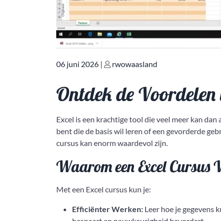
Geplaatst
Geplaatst
06 juni 2026
|
rwowaasland
op
op
Ontdek de Voordelen v
Excel is een krachtige tool die veel meer kan da
bent die de basis wil leren of een gevorderde geb
cursus kan enorm waardevol zijn.
Waarom een Excel Cursus 
Met een Excel cursus kun je:
Efficiënter Werken:
Leer hoe je gegevens ku
bespaart en nauwkeurigheid bevordert.