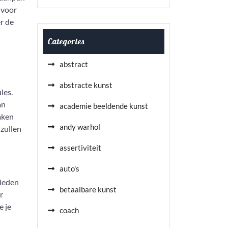
 voor
r de
Categories
abstract
abstracte kunst
les.
an
academie beeldende kunst
aken
andy warhol
 zullen
assertiviteit
auto's
bieden
betaalbare kunst
r
e je
coach