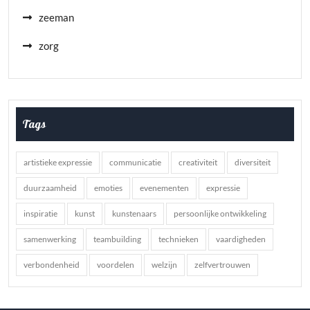
zeeman
zorg
Tags
artistieke expressie
communicatie
creativiteit
diversiteit
duurzaamheid
emoties
evenementen
expressie
inspiratie
kunst
kunstenaars
persoonlijke ontwikkeling
samenwerking
teambuilding
technieken
vaardigheden
verbondenheid
voordelen
welzijn
zelfvertrouwen