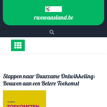
Ga
naar
de
rwowaasland.be
inhoud
Stappen naar Duurzame Ontwikkeling:
Bouwen aan een Betere Toekomst