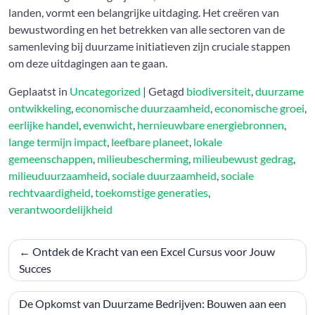
landen, vormt een belangrijke uitdaging. Het creëren van
bewustwording en het betrekken van alle sectoren van de
samenleving bij duurzame initiatieven zijn cruciale stappen
om deze uitdagingen aan te gaan.
Geplaatst in
Uncategorized
|
Getagd
biodiversiteit
,
duurzame
ontwikkeling
,
economische duurzaamheid
,
economische groei
,
eerlijke handel
,
evenwicht
,
hernieuwbare energiebronnen
,
lange termijn impact
,
leefbare planeet
,
lokale
gemeenschappen
,
milieubescherming
,
milieubewust gedrag
,
milieuduurzaamheid
,
sociale duurzaamheid
,
sociale
rechtvaardigheid
,
toekomstige generaties
,
verantwoordelijkheid
Bericht
Ontdek de Kracht van een Excel Cursus voor Jouw
navigatie
Succes
De Opkomst van Duurzame Bedrijven: Bouwen aan een