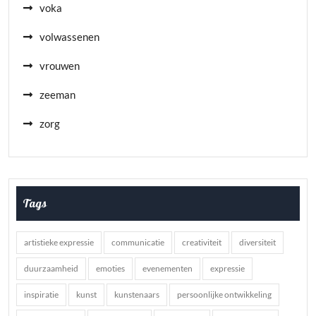
voka
volwassenen
vrouwen
zeeman
zorg
Tags
artistieke expressie
communicatie
creativiteit
diversiteit
duurzaamheid
emoties
evenementen
expressie
inspiratie
kunst
kunstenaars
persoonlijke ontwikkeling