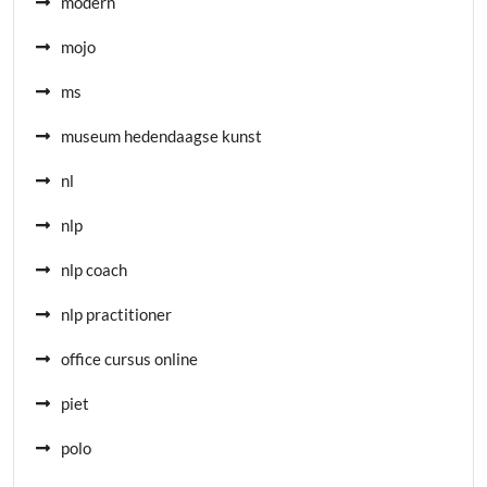
modern
mojo
ms
museum hedendaagse kunst
nl
nlp
nlp coach
nlp practitioner
office cursus online
piet
polo