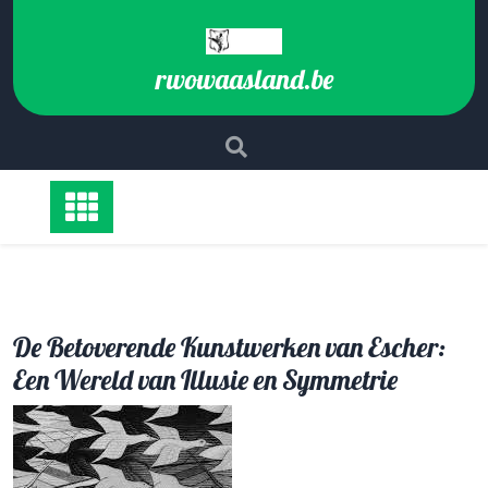
Ga
naar
de
rwowaasland.be
inhoud
De Betoverende Kunstwerken van Escher:
Een Wereld van Illusie en Symmetrie