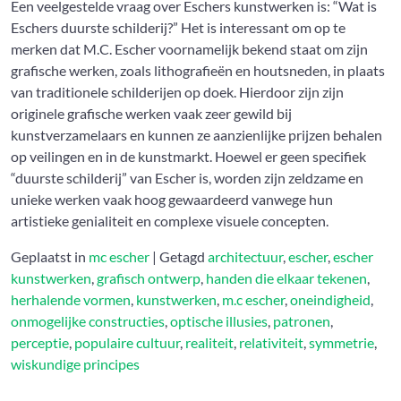
Een veelgestelde vraag over Eschers kunstwerken is: “Wat is
Eschers duurste schilderij?” Het is interessant om op te
merken dat M.C. Escher voornamelijk bekend staat om zijn
grafische werken, zoals lithografieën en houtsneden, in plaats
van traditionele schilderijen op doek. Hierdoor zijn zijn
originele grafische werken vaak zeer gewild bij
kunstverzamelaars en kunnen ze aanzienlijke prijzen behalen
op veilingen en in de kunstmarkt. Hoewel er geen specifiek
“duurste schilderij” van Escher is, worden zijn zeldzame en
unieke werken vaak hoog gewaardeerd vanwege hun
artistieke genialiteit en complexe visuele concepten.
Geplaatst in
mc escher
|
Getagd
architectuur
,
escher
,
escher
kunstwerken
,
grafisch ontwerp
,
handen die elkaar tekenen
,
herhalende vormen
,
kunstwerken
,
m.c escher
,
oneindigheid
,
onmogelijke constructies
,
optische illusies
,
patronen
,
perceptie
,
populaire cultuur
,
realiteit
,
relativiteit
,
symmetrie
,
wiskundige principes