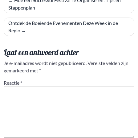
Hoe een Succesvol Festival Te Organiseren: Tips en
navigatie
Stappenplan
Ontdek de Boeiende Evenementen Deze Week in de
Regio
Laat een antwoord achter
Je e-mailadres wordt niet gepubliceerd.
Vereiste velden zijn
gemarkeerd met
*
Reactie
*