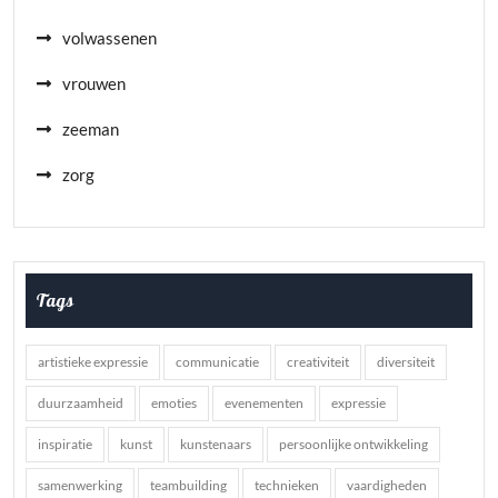
volwassenen
vrouwen
zeeman
zorg
Tags
artistieke expressie
communicatie
creativiteit
diversiteit
duurzaamheid
emoties
evenementen
expressie
inspiratie
kunst
kunstenaars
persoonlijke ontwikkeling
samenwerking
teambuilding
technieken
vaardigheden