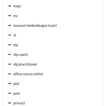
mojo
ms
museum hedendaagse kunst
nl
nlp
nlp coach
nlp practitioner
office cursus online
piet
polo
prince2