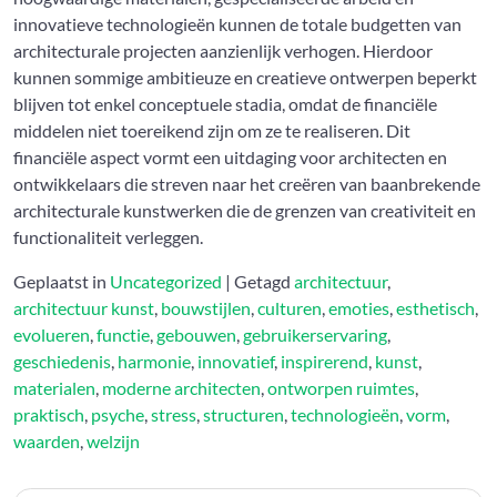
innovatieve technologieën kunnen de totale budgetten van
architecturale projecten aanzienlijk verhogen. Hierdoor
kunnen sommige ambitieuze en creatieve ontwerpen beperkt
blijven tot enkel conceptuele stadia, omdat de financiële
middelen niet toereikend zijn om ze te realiseren. Dit
financiële aspect vormt een uitdaging voor architecten en
ontwikkelaars die streven naar het creëren van baanbrekende
architecturale kunstwerken die de grenzen van creativiteit en
functionaliteit verleggen.
Geplaatst in
Uncategorized
|
Getagd
architectuur
,
architectuur kunst
,
bouwstijlen
,
culturen
,
emoties
,
esthetisch
,
evolueren
,
functie
,
gebouwen
,
gebruikerservaring
,
geschiedenis
,
harmonie
,
innovatief
,
inspirerend
,
kunst
,
materialen
,
moderne architecten
,
ontworpen ruimtes
,
praktisch
,
psyche
,
stress
,
structuren
,
technologieën
,
vorm
,
waarden
,
welzijn