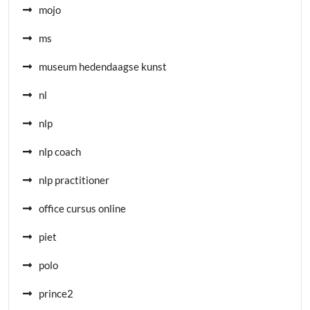
mojo
ms
museum hedendaagse kunst
nl
nlp
nlp coach
nlp practitioner
office cursus online
piet
polo
prince2