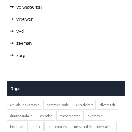
volwassenen
vrouwen
vvd
zeeman
zorg
Tags
artistieke expressie
communicatie
creativiteit
diversiteit
duurzaamheid
emoties
evenementen
expressie
inspiratie
kunst
kunstenaars
persoonlijke ontwikkeling