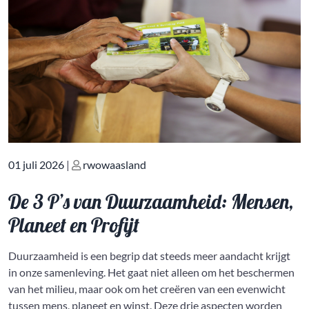
Geplaatst
Geplaatst
01 juli 2026
|
rwowaasland
op
op
De 3 P’s van Duurzaamheid: Mensen,
Planeet en Profijt
Duurzaamheid is een begrip dat steeds meer aandacht krijgt
in onze samenleving. Het gaat niet alleen om het beschermen
van het milieu, maar ook om het creëren van een evenwicht
tussen mens, planeet en winst. Deze drie aspecten worden