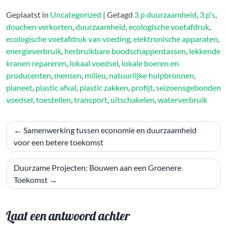
Geplaatst in
Uncategorized
|
Getagd
3 p duurzaamheid
,
3 p's
,
douchen verkorten
,
duurzaamheid
,
ecologische voetafdruk
,
ecologische voetafdruk van voeding
,
elektronische apparaten
,
energieverbruik
,
herbruikbare boodschappentassen
,
lekkende
kranen repareren
,
lokaal voedsel
,
lokale boeren en
producenten
,
mensen
,
milieu
,
natuurlijke hulpbronnen
,
planeet
,
plastic afval
,
plastic zakken
,
profijt
,
seizoensgebonden
voedsel
,
toestellen
,
transport
,
uitschakelen
,
waterverbruik
Bericht
Samenwerking tussen economie en duurzaamheid
navigatie
voor een betere toekomst
Duurzame Projecten: Bouwen aan een Groenere
Toekomst
Laat een antwoord achter