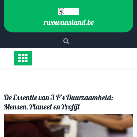
Ga
naar
de
rwowaasland.be
inhoud
De Essentie van 3 P’s Duurzaamheid:
Mensen, Planeet en Profijt