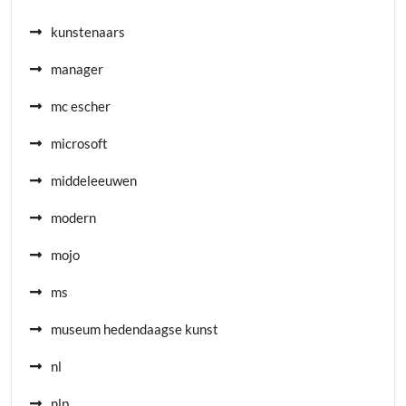
kunstenaars
manager
mc escher
microsoft
middeleeuwen
modern
mojo
ms
museum hedendaagse kunst
nl
nlp