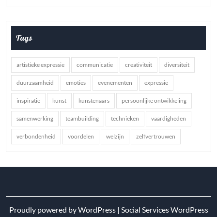
Tags
artistieke expressie
communicatie
creativiteit
diversiteit
duurzaamheid
emoties
evenementen
expressie
inspiratie
kunst
kunstenaars
persoonlijke ontwikkeling
samenwerking
teambuilding
technieken
vaardigheden
verbondenheid
voordelen
welzijn
zelfvertrouwen
Proudly powered by WordPress
|
Social Services WordPress