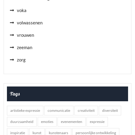
voka
volwassenen
vrouwen
zeeman
zorg
Tags
artistieke expressie
communicatie
creativiteit
diversiteit
duurzaamheid
emoties
evenementen
expressie
inspiratie
kunst
kunstenaars
persoonlijke ontwikkeling