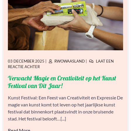
GEPLAATST
GEPLAATST
03 DECEMBER 2025
|
RWOWAASLAND
|
LAAT EEN
OP
OP
OP
REACTIE ACHTER
VERWACHT
Verwacht Magie en Creativiteit op het Kunst
MAGIE
EN
Festival van Dit Jaar!
CREATIVITEIT
OP
Kunst Festival: Een Feest van Creativiteit en Expressie De
HET
magie van kunst komt tot leven op het jaarlijkse kunst
KUNST
FESTIVAL
festival dat binnenkort plaatsvindt in onze bruisende
VAN
stad. Het festival belooft…[...]
DIT
JAAR!
Read More