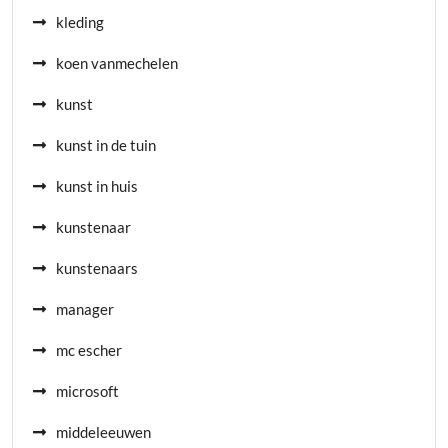
kleding
koen vanmechelen
kunst
kunst in de tuin
kunst in huis
kunstenaar
kunstenaars
manager
mc escher
microsoft
middeleeuwen