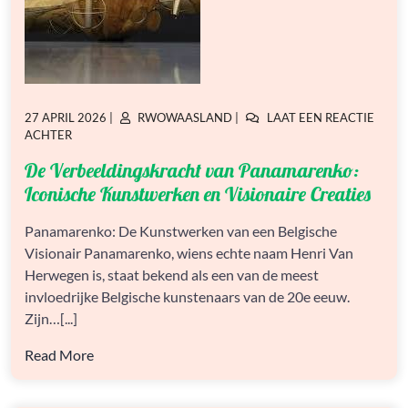
GEPLAATST
GEPLAATST
27 APRIL 2026
|
RWOWAASLAND
|
LAAT EEN REACTIE
OP
OP
OP
ACHTER
DE
De Verbeeldingskracht van Panamarenko:
VERBEELDINGSKRACHT
VAN
Iconische Kunstwerken en Visionaire Creaties
PANAMARENKO:
ICONISCHE
Panamarenko: De Kunstwerken van een Belgische
KUNSTWERKEN
Visionair Panamarenko, wiens echte naam Henri Van
EN
VISIONAIRE
Herwegen is, staat bekend als een van de meest
CREATIES
invloedrijke Belgische kunstenaars van de 20e eeuw.
Zijn…[...]
Read More