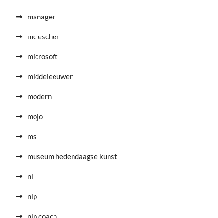
manager
mc escher
microsoft
middeleeuwen
modern
mojo
ms
museum hedendaagse kunst
nl
nlp
nlp coach