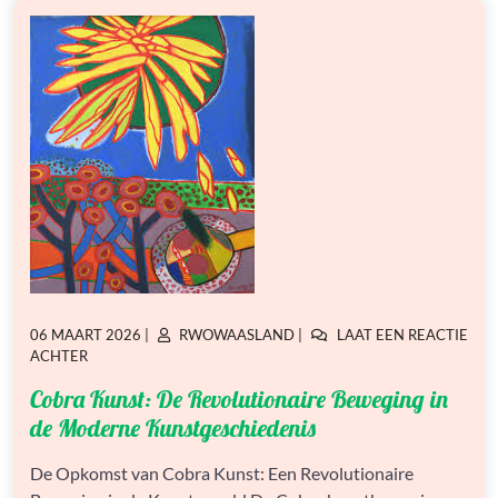
GEPLAATST
GEPLAATST
06 MAART 2026
|
RWOWAASLAND
|
LAAT EEN REACTIE
OP
OP
OP
ACHTER
COBRA
Cobra Kunst: De Revolutionaire Beweging in
KUNST:
DE
de Moderne Kunstgeschiedenis
REVOLUTIONAIRE
BEWEGING
De Opkomst van Cobra Kunst: Een Revolutionaire
IN