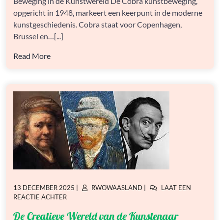
Beweging in de Kunstwereld De Cobra kunstbeweging,
DE
MODERNE
opgericht in 1948, markeert een keerpunt in de moderne
KUNSTGESCHIEDENIS
kunstgeschiedenis. Cobra staat voor Copenhagen,
Brussel en…[...]
Read More
GEPLAATST
GEPLAATST
13 DECEMBER 2025
|
RWOWAASLAND
|
LAAT EEN
OP
OP
OP
REACTIE ACHTER
DE
De Creatieve Wereld van de Kunstenaar
CREATIEVE