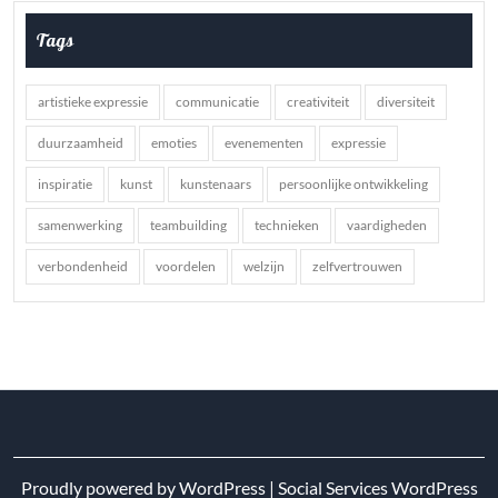
Tags
artistieke expressie
communicatie
creativiteit
diversiteit
duurzaamheid
emoties
evenementen
expressie
inspiratie
kunst
kunstenaars
persoonlijke ontwikkeling
samenwerking
teambuilding
technieken
vaardigheden
verbondenheid
voordelen
welzijn
zelfvertrouwen
Proudly powered by WordPress
|
Social Services WordPress