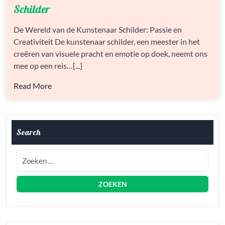
WERELD
Schilder
VAN
DE
De Wereld van de Kunstenaar Schilder: Passie en
KUNSTENAAR
Creativiteit De kunstenaar schilder, een meester in het
SCHILDER
creëren van visuele pracht en emotie op doek, neemt ons
mee op een reis…[...]
Read More
Search