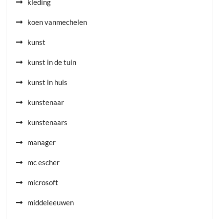
kleding
koen vanmechelen
kunst
kunst in de tuin
kunst in huis
kunstenaar
kunstenaars
manager
mc escher
microsoft
middeleeuwen