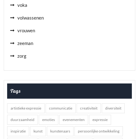
voka
volwassenen
vrouwen
zeeman
zorg
Tags
artistieke expressie
communicatie
creativiteit
diversiteit
duurzaamheid
emoties
evenementen
expressie
inspiratie
kunst
kunstenaars
persoonlijke ontwikkeling