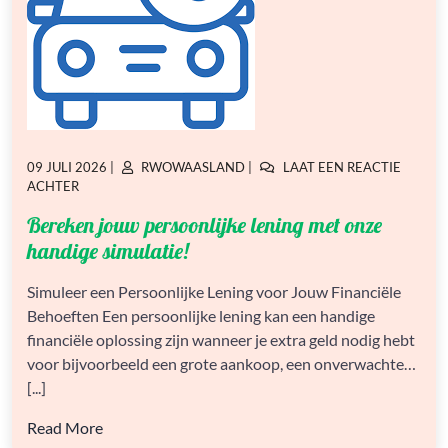
GEPLAATST
GEPLAATST
09 JULI 2026
|
RWOWAASLAND
|
LAAT EEN REACTIE
OP
OP
OP
ACHTER
BEREKEN
Bereken jouw persoonlijke lening met onze
JOUW
PERSOONLIJKE
handige simulatie!
LENING
MET
Simuleer een Persoonlijke Lening voor Jouw Financiële
ONZE
Behoeften Een persoonlijke lening kan een handige
HANDIGE
SIMULATIE!
financiële oplossing zijn wanneer je extra geld nodig hebt
voor bijvoorbeeld een grote aankoop, een onverwachte…
[...]
Read More