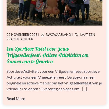
GEPLAATST
GEPLAATST
02 NOVEMBER 2025
|
RWOWAASLAND
|
LAAT EEN
OP
OP
OP
REACTIE ACHTER
EEN
Een Sportieve Twist voor Jouw
SPORTIEVE
TWIST
Vrijgezellenfeest: Actieve Activiteiten om
VOOR
Samen van te Genieten
JOUW
VRIJGEZELLENFEEST:
Sportieve Activiteit voor een Vrijgezellenfeest Sportieve
ACTIEVE
ACTIVITEITEN
Activiteit voor een Vrijgezellenfeest Op zoek naar een
OM
originele en actieve manier om het vrijgezellenfeest van je
SAMEN
vriend(in) te vieren? Overweeg dan eens om…[...]
VAN
TE
Read More
GENIETEN