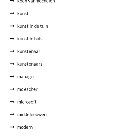
koen vanmechelen
kunst
kunst in de tuin
kunst in huis
kunstenaar
kunstenaars
manager
mc escher
microsoft
middeleeuwen
modern