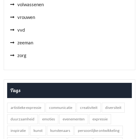
volwassenen
vrouwen
vvd
zeeman
zorg
Tags
artistieke expressie
communicatie
creativiteit
diversiteit
duurzaamheid
emoties
evenementen
expressie
inspiratie
kunst
kunstenaars
persoonlijke ontwikkeling