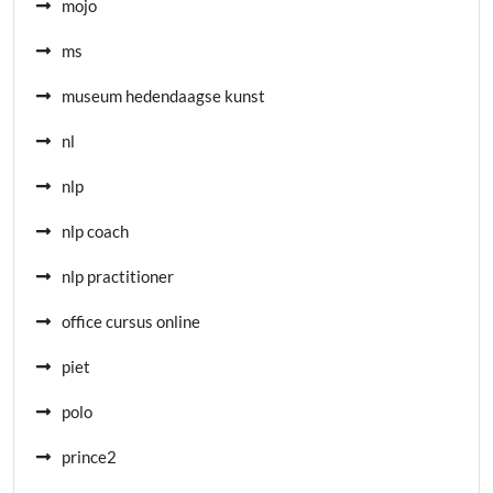
mojo
ms
museum hedendaagse kunst
nl
nlp
nlp coach
nlp practitioner
office cursus online
piet
polo
prince2