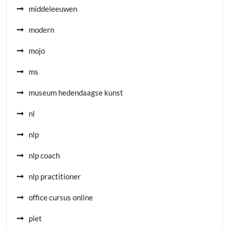
middeleeuwen
modern
mojo
ms
museum hedendaagse kunst
nl
nlp
nlp coach
nlp practitioner
office cursus online
piet