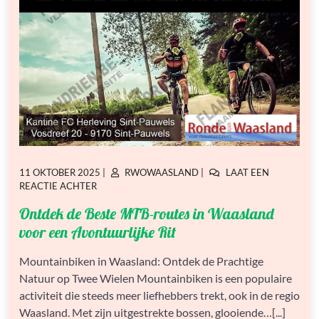
GEPLAATST
GEPLAATST
11 OKTOBER 2025
|
RWOWAASLAND
|
LAAT EEN
OP
OP
OP
REACTIE ACHTER
ONTDEK
Ontdek de Beste MTB-routes in Waasland
DE
BESTE
voor een Avontuurlijke Rit
MTB-
ROUTES
Mountainbiken in Waasland: Ontdek de Prachtige
IN
Natuur op Twee Wielen Mountainbiken is een populaire
WAASLAND
VOOR
activiteit die steeds meer liefhebbers trekt, ook in de regio
EEN
Waasland. Met zijn uitgestrekte bossen, glooiende…[...]