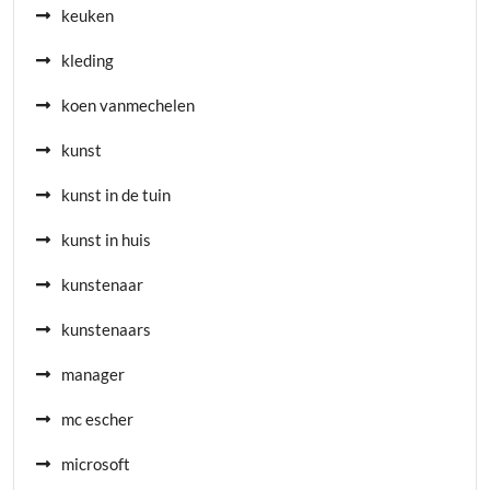
keuken
kleding
koen vanmechelen
kunst
kunst in de tuin
kunst in huis
kunstenaar
kunstenaars
manager
mc escher
microsoft