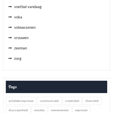
voetbal vandaag
voka
volwassenen
vrouwen
zeeman
zorg
Tags
artistieke expressie
communicatie
creativiteit
diversiteit
duurzaamheid
emoties
evenementen
expressie