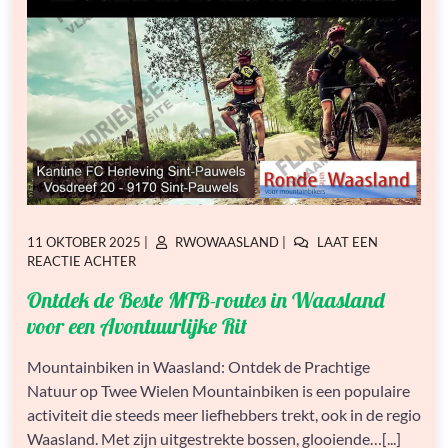
GEPLAATST
GEPLAATST
11 OKTOBER 2025
|
RWOWAASLAND
|
LAAT EEN
OP
OP
OP
REACTIE ACHTER
ONTDEK
Ontdek de Beste MTB-routes in Waasland
DE
BESTE
voor een Avontuurlijke Rit
MTB-
ROUTES
Mountainbiken in Waasland: Ontdek de Prachtige
IN
Natuur op Twee Wielen Mountainbiken is een populaire
WAASLAND
VOOR
activiteit die steeds meer liefhebbers trekt, ook in de regio
EEN
Waasland. Met zijn uitgestrekte bossen, glooiende…[...]