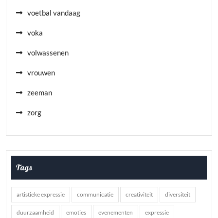
voetbal vandaag
voka
volwassenen
vrouwen
zeeman
zorg
Tags
artistieke expressie
communicatie
creativiteit
diversiteit
duurzaamheid
emoties
evenementen
expressie