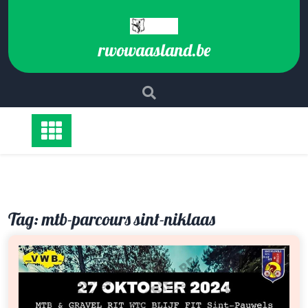
Ga
naar
de
rwowaasland.be
inhoud
Tag:
mtb-parcours sint-niklaas