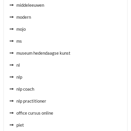
middeleeuwen
modern
mojo
ms
museum hedendaagse kunst
nl
nlp
nlp coach
nlp practitioner
office cursus online
piet