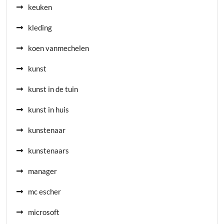
keuken
kleding
koen vanmechelen
kunst
kunst in de tuin
kunst in huis
kunstenaar
kunstenaars
manager
mc escher
microsoft