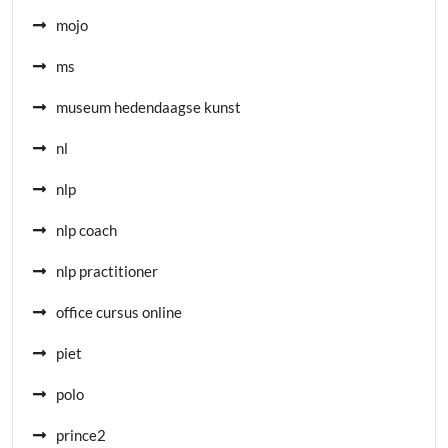
mojo
ms
museum hedendaagse kunst
nl
nlp
nlp coach
nlp practitioner
office cursus online
piet
polo
prince2