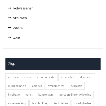
volwassenen
vrouwen
zeeman
zorg
Tags
artistieke expressie
communicatie
creativiteit
diversiteit
duurzaamheid
emoties
evenementen
expressie
inspiratie
kunst
kunstenaars
persoonlijke ontwikkeling
samenwerking
teambuilding
technieken
vaardigheden