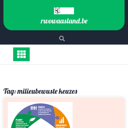
Ga
naar
de
rwowaasland.be
inhoud
Tag:
milieubewuste keuzes