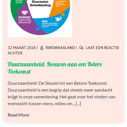
GEPLAATST
GEPLAATST
12 MAART 2026
|
RWOWAASLAND
|
LAAT EEN REACTIE
OP
OP
OP
ACHTER
DUURZAAMHEID:
Duurzaamheid: Bouwen aan een Betere
BOUWEN
AAN
Toekomst
EEN
BETERE
Duurzaamheid: De Sleutel tot een Betere Toekomst
TOEKOMST
Duurzaamheid is een begrip dat steeds meer aandacht
krijgt in onze samenleving. Het gaat over het vinden van
evenwicht tussen mens, milieu en…[...]
Read More