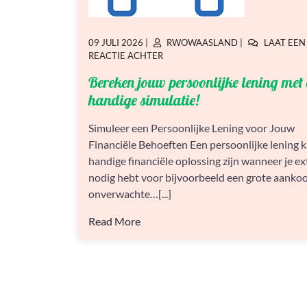
GEPLAATST
GEPLAATST
09 JULI 2026
|
RWOWAASLAND
|
LAAT EEN
OP
OP
OP
REACTIE ACHTER
BEREKEN
Bereken jouw persoonlijke lening met
JOUW
PERSOONLIJKE
handige simulatie!
LENING
MET
Simuleer een Persoonlijke Lening voor Jouw
ONZE
Financiële Behoeften Een persoonlijke lening 
HANDIGE
SIMULATIE!
handige financiële oplossing zijn wanneer je ex
nodig hebt voor bijvoorbeeld een grote aankoo
onverwachte…[...]
Read More