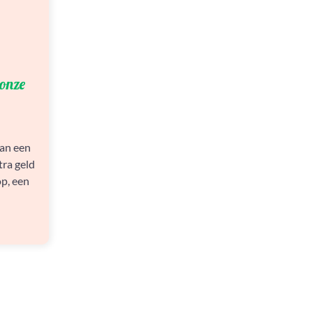
 onze
kan een
tra geld
p, een