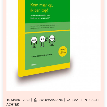
GEPLAATST
GEPLAATST
10 MAART 2026
|
RWOWAASLAND
|
LAAT EEN REACTIE
OP
OP
OP
ACHTER