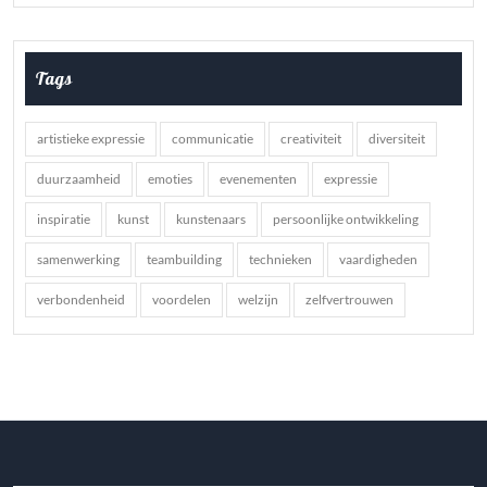
Tags
artistieke expressie
communicatie
creativiteit
diversiteit
duurzaamheid
emoties
evenementen
expressie
inspiratie
kunst
kunstenaars
persoonlijke ontwikkeling
samenwerking
teambuilding
technieken
vaardigheden
verbondenheid
voordelen
welzijn
zelfvertrouwen