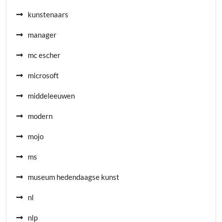
kunstenaars
manager
mc escher
microsoft
middeleeuwen
modern
mojo
ms
museum hedendaagse kunst
nl
nlp