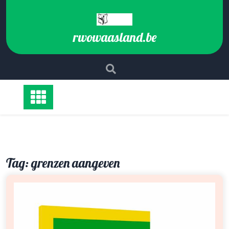
Ga
naar
de
rwowaasland.be
inhoud
Tag:
grenzen aangeven