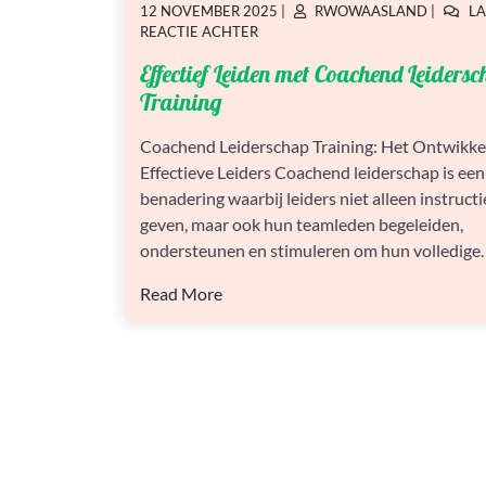
GEPLAATST
GEPLAATST
12 NOVEMBER 2025
|
RWOWAASLAND
|
LA
OP
OP
OP
REACTIE ACHTER
EFFECTIEF
Effectief Leiden met Coachend Leiders
LEIDEN
MET
Training
COACHEND
LEIDERSCHAP
Coachend Leiderschap Training: Het Ontwikke
TRAINING
Effectieve Leiders Coachend leiderschap is een
benadering waarbij leiders niet alleen instructi
geven, maar ook hun teamleden begeleiden,
ondersteunen en stimuleren om hun volledige…[
Read More