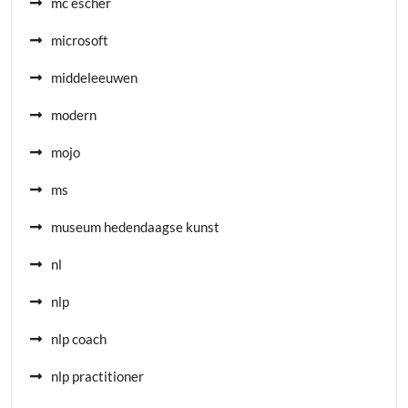
mc escher
microsoft
middeleeuwen
modern
mojo
ms
museum hedendaagse kunst
nl
nlp
nlp coach
nlp practitioner