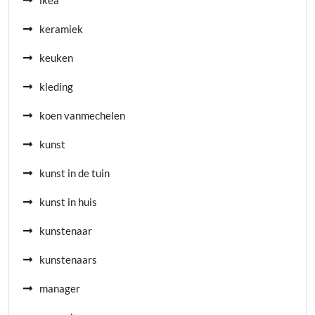
ikea
keramiek
keuken
kleding
koen vanmechelen
kunst
kunst in de tuin
kunst in huis
kunstenaar
kunstenaars
manager