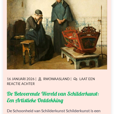
GEPLAATST
GEPLAATST
16 JANUARI 2026
|
RWOWAASLAND
|
LAAT EEN
OP
OP
OP
REACTIE ACHTER
DE
De Betoverende Wereld van Schilderkunst:
BETOVERENDE
WERELD
Een Artistieke Ontdekking
VAN
SCHILDERKUNST:
De Schoonheid van Schilderkunst Schilderkunst is een
EEN