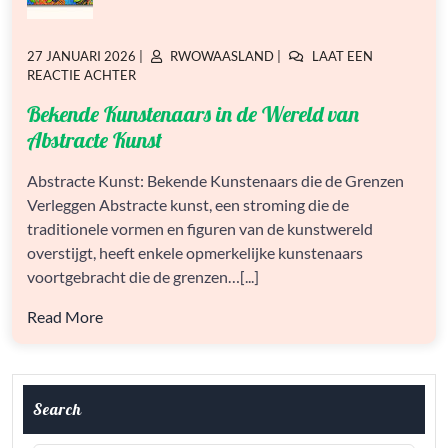
GEPLAATST
GEPLAATST
27 JANUARI 2026
|
RWOWAASLAND
|
LAAT EEN
OP
OP
OP
REACTIE ACHTER
BEKENDE
Bekende Kunstenaars in de Wereld van
KUNSTENAARS
IN
Abstracte Kunst
DE
WERELD
Abstracte Kunst: Bekende Kunstenaars die de Grenzen
VAN
Verleggen Abstracte kunst, een stroming die de
ABSTRACTE
KUNST
traditionele vormen en figuren van de kunstwereld
overstijgt, heeft enkele opmerkelijke kunstenaars
voortgebracht die de grenzen…[...]
Read More
Search