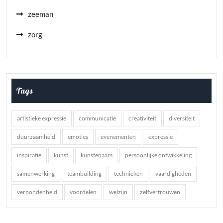
zeeman
zorg
Tags
artistieke expressie
communicatie
creativiteit
diversiteit
duurzaamheid
emoties
evenementen
expressie
inspiratie
kunst
kunstenaars
persoonlijke ontwikkeling
samenwerking
teambuilding
technieken
vaardigheden
verbondenheid
voordelen
welzijn
zelfvertrouwen