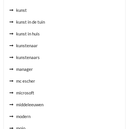
kunst
kunst in de tuin
kunst in huis
kunstenaar
kunstenaars
manager
mc escher
microsoft
middeleeuwen
modern
mojo