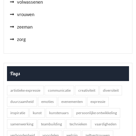
volwassenen
vrouwen
zeeman
zorg
Tags
artistieke expressie
communicatie
creativiteit
diversiteit
duurzaamheid
emoties
evenementen
expressie
inspiratie
kunst
kunstenaars
persoonlijke ontwikkeling
samenwerking
teambuilding
technieken
vaardigheden
verbondenheid
voordelen
welzijn
zelfvertrouwen