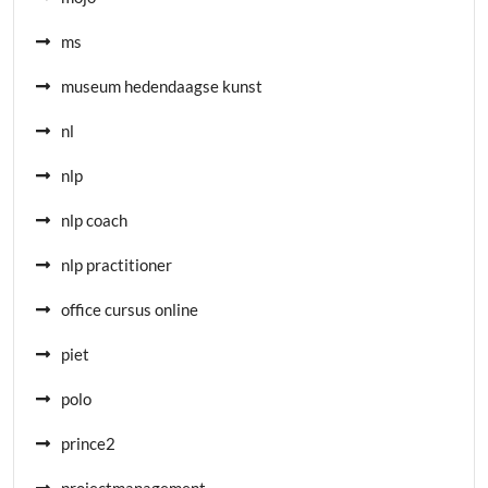
ms
museum hedendaagse kunst
nl
nlp
nlp coach
nlp practitioner
office cursus online
piet
polo
prince2