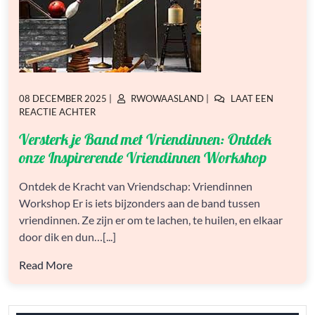
GEPLAATST
GEPLAATST
08 DECEMBER 2025
|
RWOWAASLAND
|
LAAT EEN
OP
OP
OP
REACTIE ACHTER
VERSTERK
Versterk je Band met Vriendinnen: Ontdek
JE
BAND
onze Inspirerende Vriendinnen Workshop
MET
VRIENDINNEN:
Ontdek de Kracht van Vriendschap: Vriendinnen
ONTDEK
Workshop Er is iets bijzonders aan de band tussen
ONZE
INSPIRERENDE
vriendinnen. Ze zijn er om te lachen, te huilen, en elkaar
VRIENDINNEN
door dik en dun…[...]
WORKSHOP
Read More