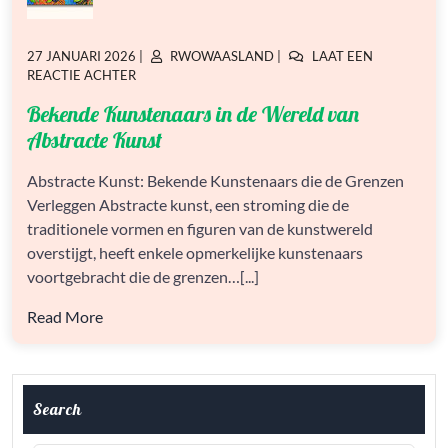
GEPLAATST
GEPLAATST
27 JANUARI 2026
|
RWOWAASLAND
|
LAAT EEN
OP
OP
OP
REACTIE ACHTER
BEKENDE
Bekende Kunstenaars in de Wereld van
KUNSTENAARS
IN
Abstracte Kunst
DE
WERELD
Abstracte Kunst: Bekende Kunstenaars die de Grenzen
VAN
Verleggen Abstracte kunst, een stroming die de
ABSTRACTE
KUNST
traditionele vormen en figuren van de kunstwereld
overstijgt, heeft enkele opmerkelijke kunstenaars
voortgebracht die de grenzen…[...]
Read More
Search