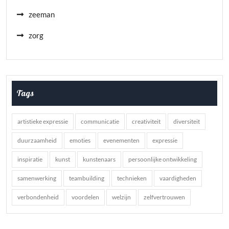
zeeman
zorg
Tags
artistieke expressie
communicatie
creativiteit
diversiteit
duurzaamheid
emoties
evenementen
expressie
inspiratie
kunst
kunstenaars
persoonlijke ontwikkeling
samenwerking
teambuilding
technieken
vaardigheden
verbondenheid
voordelen
welzijn
zelfvertrouwen