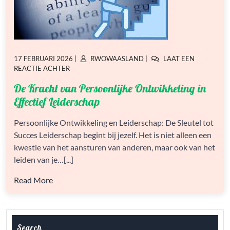
GEPLAATST
GEPLAATST
17 FEBRUARI 2026
|
RWOWAASLAND
|
LAAT EEN
OP
OP
OP
REACTIE ACHTER
DE
De Kracht van Persoonlijke Ontwikkeling in
KRACHT
VAN
Effectief Leiderschap
PERSOONLIJKE
ONTWIKKELING
Persoonlijke Ontwikkeling en Leiderschap: De Sleutel tot
IN
Succes Leiderschap begint bij jezelf. Het is niet alleen een
EFFECTIEF
LEIDERSCHAP
kwestie van het aansturen van anderen, maar ook van het
leiden van je…[...]
Read More
Search