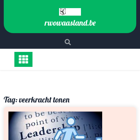
Ga
naar
de
rwowaasland.be
inhoud
Tag:
veerkracht tonen