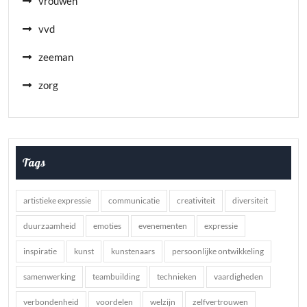
vrouwen
vvd
zeeman
zorg
Tags
artistieke expressie
communicatie
creativiteit
diversiteit
duurzaamheid
emoties
evenementen
expressie
inspiratie
kunst
kunstenaars
persoonlijke ontwikkeling
samenwerking
teambuilding
technieken
vaardigheden
verbondenheid
voordelen
welzijn
zelfvertrouwen