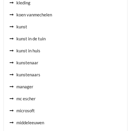
kleding
koen vanmechelen
kunst
kunst in de tuin
kunst in huis
kunstenaar
kunstenaars
manager
mc escher
microsoft
middeleeuwen