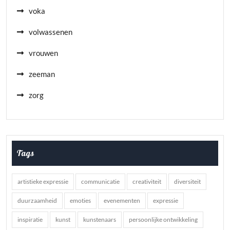
voka
volwassenen
vrouwen
zeeman
zorg
Tags
artistieke expressie
communicatie
creativiteit
diversiteit
duurzaamheid
emoties
evenementen
expressie
inspiratie
kunst
kunstenaars
persoonlijke ontwikkeling