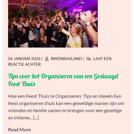
GEPLAATST
GEPLAATST
06 JANUARI 2026
|
RWOWAASLAND
|
LAAT EEN
OP
OP
OP
REACTIE ACHTER
TIPS
Tips voor het Organiseren van een Geslaagd
VOOR
HET
Feest Thuis
ORGANISEREN
VAN
Hoe een Feest Thuis te Organiseren: Tips en Ideeën Een
EEN
feest organiseren thuis kan een geweldige manier zijn om
GESLAAGD
FEEST
vrienden en familie samen te brengen voor een gezellige
THUIS
en intieme…[...]
Read More