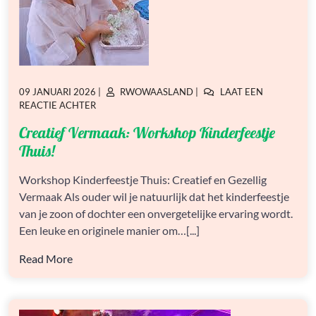
GEPLAATST
GEPLAATST
09 JANUARI 2026
|
RWOWAASLAND
|
LAAT EEN
OP
OP
OP
REACTIE ACHTER
CREATIEF
Creatief Vermaak: Workshop Kinderfeestje
VERMAAK:
WORKSHOP
Thuis!
KINDERFEESTJE
THUIS!
Workshop Kinderfeestje Thuis: Creatief en Gezellig
Vermaak Als ouder wil je natuurlijk dat het kinderfeestje
van je zoon of dochter een onvergetelijke ervaring wordt.
Een leuke en originele manier om…[...]
Read More