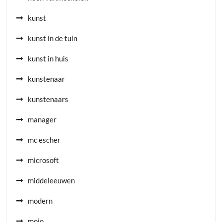
kunst
kunst in de tuin
kunst in huis
kunstenaar
kunstenaars
manager
mc escher
microsoft
middeleeuwen
modern
mojo