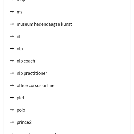
ms
museum hedendaagse kunst
nl
nlp
nlp coach
nlp practitioner
office cursus online
piet
polo
prince2