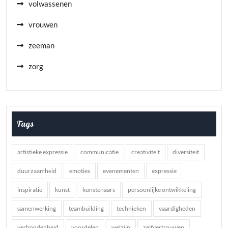
volwassenen
vrouwen
zeeman
zorg
Tags
artistieke expressie
communicatie
creativiteit
diversiteit
duurzaamheid
emoties
evenementen
expressie
inspiratie
kunst
kunstenaars
persoonlijke ontwikkeling
samenwerking
teambuilding
technieken
vaardigheden
verbondenheid
voordelen
welzijn
zelfvertrouwen