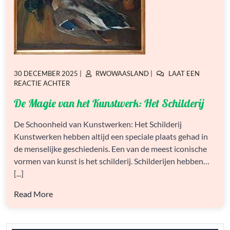
GEPLAATST
GEPLAATST
30 DECEMBER 2025
|
RWOWAASLAND
|
LAAT EEN
OP
OP
OP
REACTIE ACHTER
DE
De Magie van het Kunstwerk: Het Schilderij
MAGIE
VAN
HET
De Schoonheid van Kunstwerken: Het Schilderij
KUNSTWERK:
Kunstwerken hebben altijd een speciale plaats gehad in
HET
de menselijke geschiedenis. Een van de meest iconische
SCHILDERIJ
vormen van kunst is het schilderij. Schilderijen hebben…
[...]
Read More