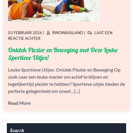
GEPLAATST
GEPLAATST
03 FEBRUARI 2026
|
RWOWAASLAND
|
LAAT EEN
OP
OP
OP
REACTIE ACHTER
ONTDEK
Ontdek Plezier en Beweging met Deze Leuke
PLEZIER
EN
Sportieve Uitjes!
BEWEGING
MET
Leuke Sportieve Uitjes: Ontdek Plezier en Beweging Op
DEZE
zoek naar een leuke manier om actief te blijven en
LEUKE
SPORTIEVE
tegelijkertijd plezier te hebben? Sportieve uitjes bieden de
UITJES!
perfecte gelegenheid om zowel…[...]
Read More
Search