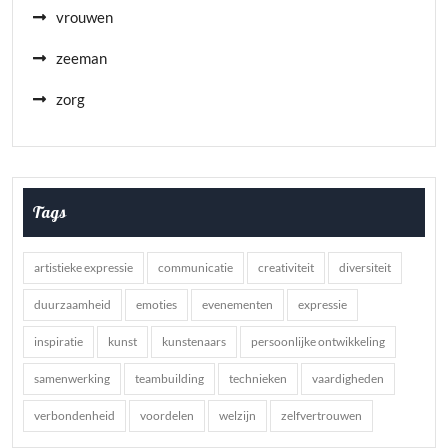
vrouwen
zeeman
zorg
Tags
artistieke expressie
communicatie
creativiteit
diversiteit
duurzaamheid
emoties
evenementen
expressie
inspiratie
kunst
kunstenaars
persoonlijke ontwikkeling
samenwerking
teambuilding
technieken
vaardigheden
verbondenheid
voordelen
welzijn
zelfvertrouwen