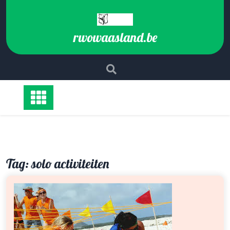
Ga
naar
de
rwowaasland.be
inhoud
Tag:
solo activiteiten