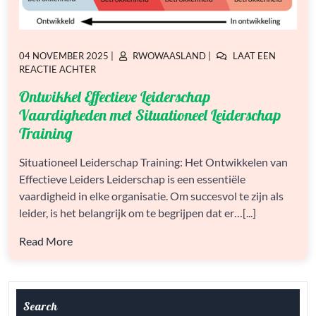
GEPLAATST
GEPLAATST
04 NOVEMBER 2025
|
RWOWAASLAND
|
LAAT EEN
OP
OP
OP
REACTIE ACHTER
ONTWIKKEL
Ontwikkel Effectieve Leiderschap
EFFECTIEVE
LEIDERSCHAP
Vaardigheden met Situationeel Leiderschap
VAARDIGHEDEN
Training
MET
SITUATIONEEL
Situationeel Leiderschap Training: Het Ontwikkelen van
LEIDERSCHAP
TRAINING
Effectieve Leiders Leiderschap is een essentiële
vaardigheid in elke organisatie. Om succesvol te zijn als
leider, is het belangrijk om te begrijpen dat er…[...]
Read More
Search