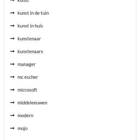
kunst
kunst in de tuin
kunst in huis
kunstenaar
kunstenaars
manager
mc escher
microsoft
middeleeuwen
modern
mojo