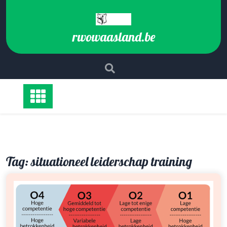
Ga
naar
de
rwowaasland.be
inhoud
Tag:
situationeel leiderschap training