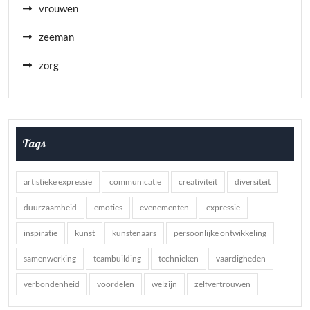
vrouwen
zeeman
zorg
Tags
artistieke expressie
communicatie
creativiteit
diversiteit
duurzaamheid
emoties
evenementen
expressie
inspiratie
kunst
kunstenaars
persoonlijke ontwikkeling
samenwerking
teambuilding
technieken
vaardigheden
verbondenheid
voordelen
welzijn
zelfvertrouwen