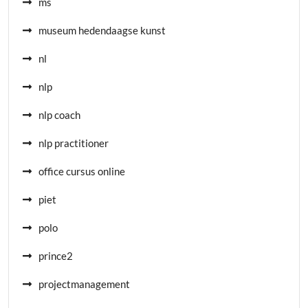
ms
museum hedendaagse kunst
nl
nlp
nlp coach
nlp practitioner
office cursus online
piet
polo
prince2
projectmanagement