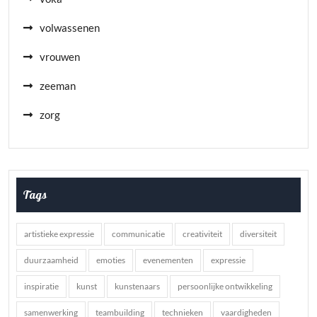
volwassenen
vrouwen
zeeman
zorg
Tags
artistieke expressie
communicatie
creativiteit
diversiteit
duurzaamheid
emoties
evenementen
expressie
inspiratie
kunst
kunstenaars
persoonlijke ontwikkeling
samenwerking
teambuilding
technieken
vaardigheden