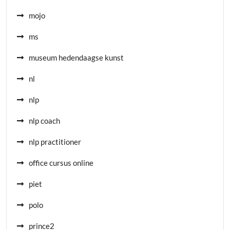
mojo
ms
museum hedendaagse kunst
nl
nlp
nlp coach
nlp practitioner
office cursus online
piet
polo
prince2