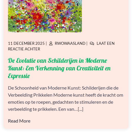
GEPLAATST
GEPLAATST
11 DECEMBER 2025
|
RWOWAASLAND
|
LAAT EEN
OP
OP
OP
REACTIE ACHTER
DE
De Evolutie van Schilderijen in Moderne
EVOLUTIE
VAN
Kunst: Een Verkenning van Creativiteit en
SCHILDERIJEN
Expressie
IN
MODERNE
De Schoonheid van Moderne Kunst: Schilderijen die de
KUNST:
EEN
Verbeelding Prikkelen Moderne kunst heeft de kracht om
VERKENNING
emoties op te roepen, gedachten te stimuleren en de
VAN
verbeelding te prikkelen. Een van…[...]
CREATIVITEIT
EN
Read More
EXPRESSIE