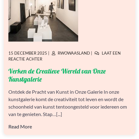
GEPLAATST
GEPLAATST
15 DECEMBER 2025
|
RWOWAASLAND
|
LAAT EEN
OP
OP
OP
REACTIE ACHTER
VERKEN
Verken de Creatieve Wereld van Onze
DE
CREATIEVE
Kunstgalerie
WERELD
VAN
Ontdek de Pracht van Kunst in Onze Galerie In onze
ONZE
kunstgalerie komt de creativiteit tot leven en wordt de
KUNSTGALERIE
schoonheid van kunst tentoongesteld voor iedereen om
van te genieten. Stap…[...]
Read More