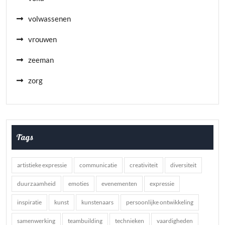
volwassenen
vrouwen
zeeman
zorg
Tags
artistieke expressie
communicatie
creativiteit
diversiteit
duurzaamheid
emoties
evenementen
expressie
inspiratie
kunst
kunstenaars
persoonlijke ontwikkeling
samenwerking
teambuilding
technieken
vaardigheden