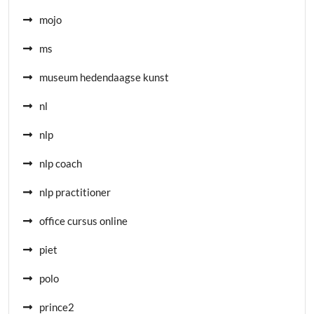
mojo
ms
museum hedendaagse kunst
nl
nlp
nlp coach
nlp practitioner
office cursus online
piet
polo
prince2