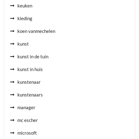
keuken
kleding
koen vanmechelen
kunst
kunst in de tuin
kunst in huis
kunstenaar
kunstenaars
manager
mc escher
microsoft