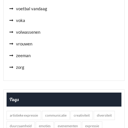
voetbal vandaag
voka
volwassenen
vrouwen
zeeman
zorg
Tags
artistieke expressie
communicatie
creativiteit
diversiteit
duurzaamheid
emoties
evenementen
expressie