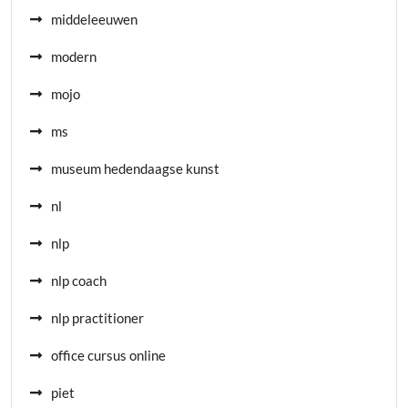
middeleeuwen
modern
mojo
ms
museum hedendaagse kunst
nl
nlp
nlp coach
nlp practitioner
office cursus online
piet