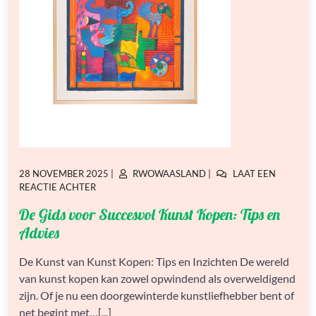
GEPLAATST
GEPLAATST
28 NOVEMBER 2025
|
RWOWAASLAND
|
LAAT EEN
OP
OP
OP
REACTIE ACHTER
DE
De Gids voor Succesvol Kunst Kopen: Tips en
GIDS
VOOR
Advies
SUCCESVOL
KUNST
De Kunst van Kunst Kopen: Tips en Inzichten De wereld
KOPEN:
van kunst kopen kan zowel opwindend als overweldigend
TIPS
EN
zijn. Of je nu een doorgewinterde kunstliefhebber bent of
ADVIES
net begint met…[...]