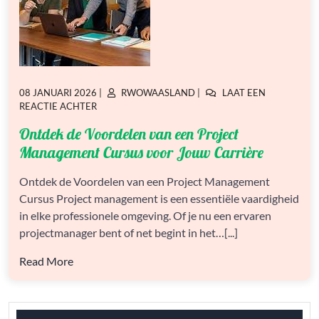
GEPLAATST
GEPLAATST
08 JANUARI 2026
|
RWOWAASLAND
|
LAAT EEN
OP
OP
OP
REACTIE ACHTER
ONTDEK
Ontdek de Voordelen van een Project
DE
VOORDELEN
Management Cursus voor Jouw Carrière
VAN
EEN
Ontdek de Voordelen van een Project Management
PROJECT
Cursus Project management is een essentiële vaardigheid
MANAGEMENT
CURSUS
in elke professionele omgeving. Of je nu een ervaren
VOOR
projectmanager bent of net begint in het…[...]
JOUW
CARRIÈRE
Read More