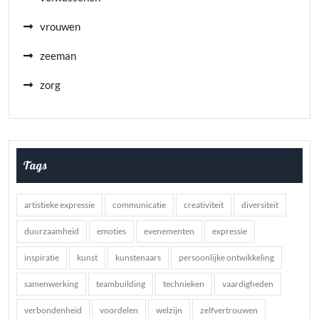
vrouwen
zeeman
zorg
Tags
artistieke expressie
communicatie
creativiteit
diversiteit
duurzaamheid
emoties
evenementen
expressie
inspiratie
kunst
kunstenaars
persoonlijke ontwikkeling
samenwerking
teambuilding
technieken
vaardigheden
verbondenheid
voordelen
welzijn
zelfvertrouwen