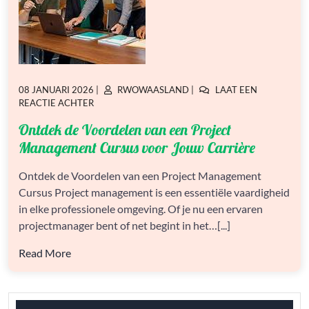
GEPLAATST
GEPLAATST
08 JANUARI 2026
|
RWOWAASLAND
|
LAAT EEN
OP
OP
OP
REACTIE ACHTER
ONTDEK
Ontdek de Voordelen van een Project
DE
VOORDELEN
Management Cursus voor Jouw Carrière
VAN
EEN
Ontdek de Voordelen van een Project Management
PROJECT
Cursus Project management is een essentiële vaardigheid
MANAGEMENT
CURSUS
in elke professionele omgeving. Of je nu een ervaren
VOOR
projectmanager bent of net begint in het…[...]
JOUW
CARRIÈRE
Read More