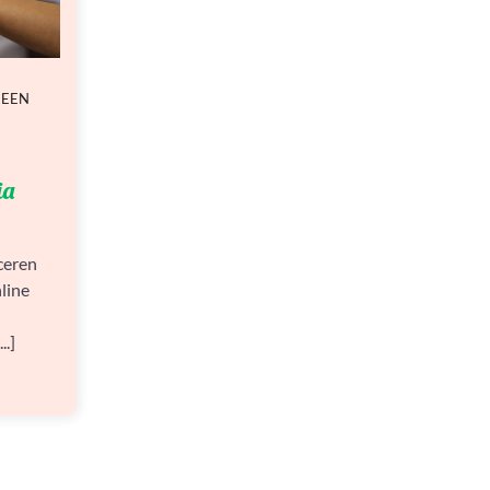
 EEN
ia
ceren
line
..]