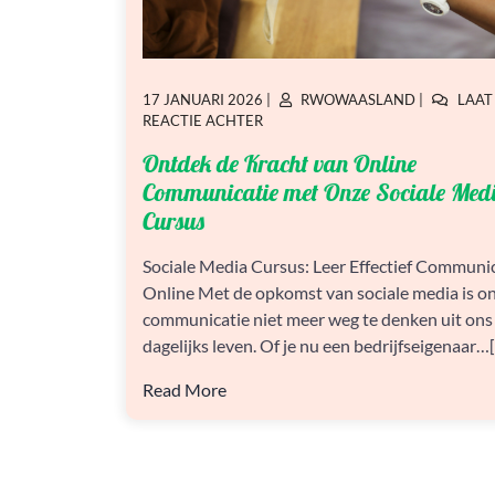
GEPLAATST
GEPLAATST
17 JANUARI 2026
|
RWOWAASLAND
|
LAAT
OP
OP
OP
REACTIE ACHTER
ONTDEK
Ontdek de Kracht van Online
DE
KRACHT
Communicatie met Onze Sociale Med
VAN
Cursus
ONLINE
COMMUNICATIE
Sociale Media Cursus: Leer Effectief Communi
MET
ONZE
Online Met de opkomst van sociale media is on
SOCIALE
communicatie niet meer weg te denken uit ons
MEDIA
dagelijks leven. Of je nu een bedrijfseigenaar…[.
CURSUS
Read More