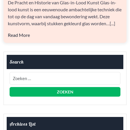
De Pracht en Historie van Glas-in-Lood Kunst Glas-in-
IN-
lood kunst is een eeuwenoude ambachtelijke techniek die
LOOD
KUNST
tot op de dag van vandaag bewondering wekt. Deze
kunstvorm, waarbij stukken gekleurd glas worden…[...]
Read More
Search
Archives List