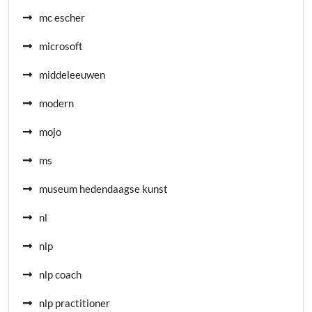
mc escher
microsoft
middeleeuwen
modern
mojo
ms
museum hedendaagse kunst
nl
nlp
nlp coach
nlp practitioner