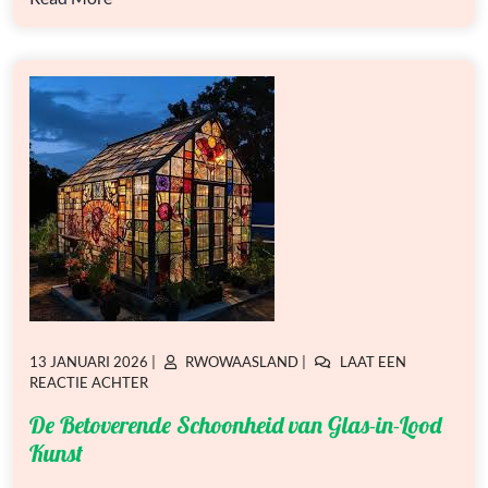
GEPLAATST
GEPLAATST
13 JANUARI 2026
|
RWOWAASLAND
|
LAAT EEN
OP
OP
OP
REACTIE ACHTER
DE
De Betoverende Schoonheid van Glas-in-Lood
BETOVERENDE
SCHOONHEID
Kunst
VAN
GLAS-