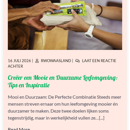
GEPLAATST
GEPLAATST
16 JULI 2026
|
RWOWAASLAND
|
LAAT EEN REACTIE
OP
OP
OP
ACHTER
CREËER
Creëer een Mooie en Duurzame Leefomgeving:
EEN
MOOIE
Tips en Inspiratie
EN
DUURZAME
Mooi en Duurzaam: De Perfecte Combinatie Steeds meer
LEEFOMGEVING:
mensen streven ernaar om hun leefomgeving mooier én
TIPS
EN
duurzamer te maken. Deze twee doelen lijken soms
INSPIRATIE
tegenstrijdig, maar in werkelijkheid vullen ze…[...]
Read More