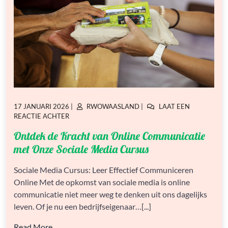
GEPLAATST
GEPLAATST
17 JANUARI 2026
|
RWOWAASLAND
|
LAAT EEN
OP
OP
OP
REACTIE ACHTER
ONTDEK
Ontdek de Kracht van Online Communicatie
DE
KRACHT
met Onze Sociale Media Cursus
VAN
ONLINE
Sociale Media Cursus: Leer Effectief Communiceren
COMMUNICATIE
Online Met de opkomst van sociale media is online
MET
ONZE
communicatie niet meer weg te denken uit ons dagelijks
SOCIALE
leven. Of je nu een bedrijfseigenaar…[...]
MEDIA
CURSUS
Read More