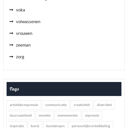
voka
volwassenen
vrouwen
zeeman
zorg
Tags
artistieke expressie
communicatie
creativiteit
diversiteit
duurzaamheid
emoties
evenementen
expressie
inspiratie
kunst
kunstenaars
persoonlijke ontwikkeling