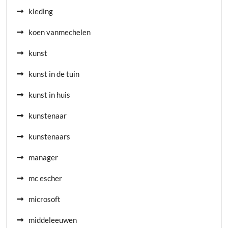
kleding
koen vanmechelen
kunst
kunst in de tuin
kunst in huis
kunstenaar
kunstenaars
manager
mc escher
microsoft
middeleeuwen