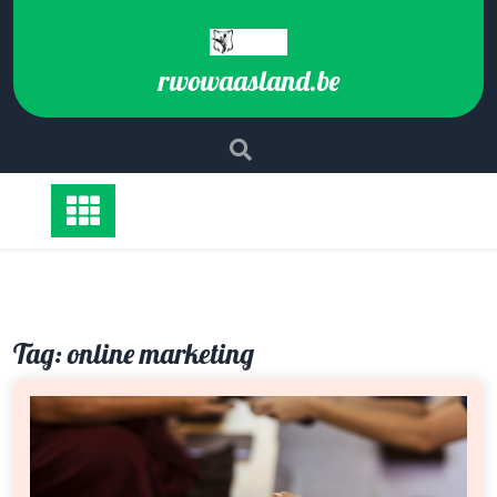
Ga
naar
de
rwowaasland.be
inhoud
Tag:
online marketing