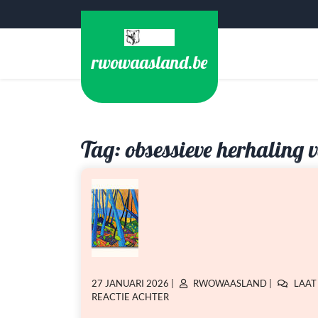
Ga
naar
de
rwowaasland.be
inhoud
Tag:
obsessieve herhaling 
GEPLAATST
GEPLAATST
27 JANUARI 2026
|
RWOWAASLAND
|
LAAT
OP
OP
OP
REACTIE ACHTER
BEKENDE