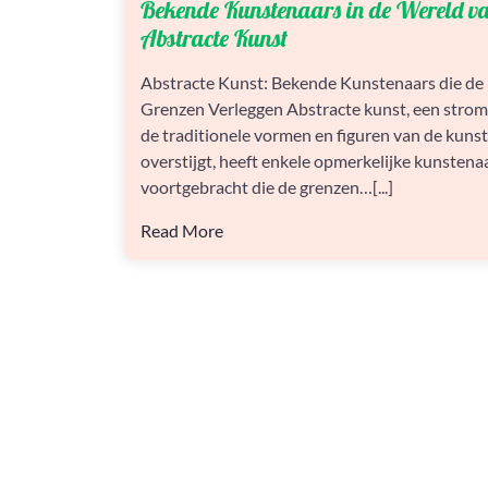
Bekende Kunstenaars in de Wereld v
KUNSTENAARS
IN
Abstracte Kunst
DE
WERELD
Abstracte Kunst: Bekende Kunstenaars die de
VAN
Grenzen Verleggen Abstracte kunst, een strom
ABSTRACTE
KUNST
de traditionele vormen en figuren van de kuns
overstijgt, heeft enkele opmerkelijke kunstena
voortgebracht die de grenzen…[...]
Read More