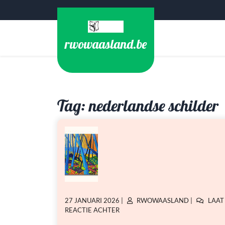
Ga
naar
de
rwowaasland.be
inhoud
Tag:
nederlandse schilder
GEPLAATST
GEPLAATST
27 JANUARI 2026
|
RWOWAASLAND
|
LAAT
OP
OP
OP
REACTIE ACHTER
BEKENDE