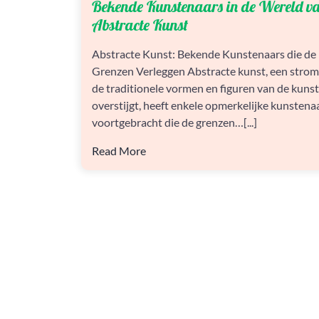
Bekende Kunstenaars in de Wereld v
KUNSTENAARS
IN
Abstracte Kunst
DE
WERELD
Abstracte Kunst: Bekende Kunstenaars die de
VAN
Grenzen Verleggen Abstracte kunst, een strom
ABSTRACTE
KUNST
de traditionele vormen en figuren van de kuns
overstijgt, heeft enkele opmerkelijke kunstena
voortgebracht die de grenzen…[...]
Read More