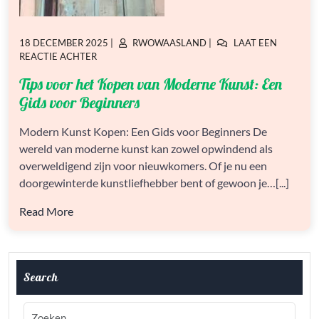
GEPLAATST
GEPLAATST
18 DECEMBER 2025
|
RWOWAASLAND
|
LAAT EEN
OP
OP
OP
REACTIE ACHTER
TIPS
Tips voor het Kopen van Moderne Kunst: Een
VOOR
HET
Gids voor Beginners
KOPEN
VAN
Modern Kunst Kopen: Een Gids voor Beginners De
MODERNE
wereld van moderne kunst kan zowel opwindend als
KUNST:
EEN
overweldigend zijn voor nieuwkomers. Of je nu een
GIDS
doorgewinterde kunstliefhebber bent of gewoon je…[...]
VOOR
BEGINNERS
Read More
Search