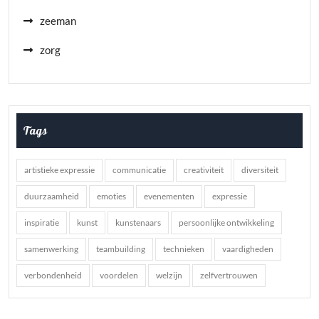
zeeman
zorg
Tags
artistieke expressie
communicatie
creativiteit
diversiteit
duurzaamheid
emoties
evenementen
expressie
inspiratie
kunst
kunstenaars
persoonlijke ontwikkeling
samenwerking
teambuilding
technieken
vaardigheden
verbondenheid
voordelen
welzijn
zelfvertrouwen