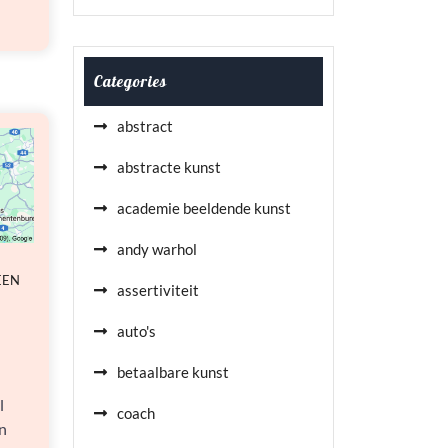
Categories
abstract
abstracte kunst
academie beeldende kunst
andy warhol
EEN
assertiviteit
auto's
betaalbare kunst
l
coach
n