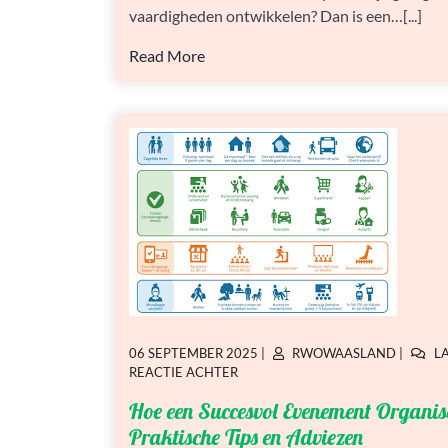
WORKSHOP
vaardigheden ontwikkelen? Dan is een…[...]
Read More
GEPLAATST
GEPLAATST
06 SEPTEMBER 2025
|
RWOWAASLAND
|
L
OP
OP
OP
REACTIE ACHTER
HOE
Hoe een Succesvol Evenement Organis
EEN
SUCCESVOL
Praktische Tips en Adviezen
EVENEMENT