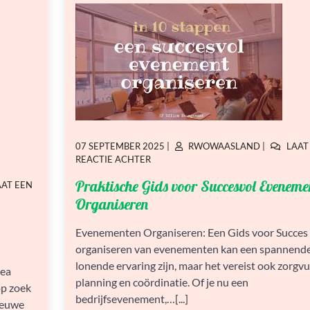
GEPLAATST
GEPLAATST
07 SEPTEMBER 2025
|
RWOWAASLAND
|
LAAT
OP
OP
OP
REACTIE ACHTER
PRAKTISCHE
Praktische Gids voor Succesvol Eveneme
AAT EEN
GIDS
VOOR
Organiseren
SUCCESVOL
EVENEMENTEN
Evenementen Organiseren: Een Gids voor Succes
ORGANISEREN
organiseren van evenementen kan een spannende
lonende ervaring zijn, maar het vereist ook zorgvu
rea
planning en coördinatie. Of je nu een
op zoek
bedrijfsevenement,…[...]
nieuwe