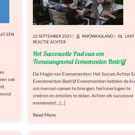
AAT EEN
GEPLAATST
GEPLAATST
22 SEPTEMBER 2025
|
RWOWAASLAND
|
LAAT
OP
OP
OP
REACTIE ACHTER
HET
Het Succesvolle Pad van een
SUCCESVOLLE
PAD
Toonaangevend Evenementen Bedrijf
VAN
EEN
an
De Magie van Evenementen: Het Succes Achter E
TOONAANGEVEND
 een vak
Evenementen Bedrijf Evenementen hebben de kr
EVENEMENTEN
it,
BEDRIJF
om mensen samen te brengen, herinneringen te
cesvol
creëren en emoties te delen. Achter elk succesvol
evenement…[...]
Read More