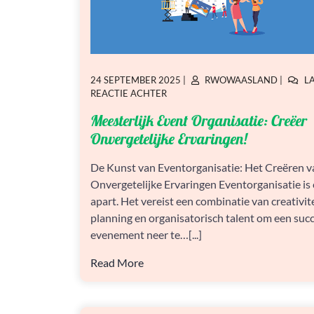
GEPLAATST
GEPLAATST
24 SEPTEMBER 2025
|
RWOWAASLAND
|
L
OP
OP
OP
REACTIE ACHTER
MEESTERLIJK
Meesterlijk Event Organisatie: Creëer
EVENT
ORGANISATIE:
Onvergetelijke Ervaringen!
CREËER
ONVERGETELIJKE
De Kunst van Eventorganisatie: Het Creëren v
ERVARINGEN!
Onvergetelijke Ervaringen Eventorganisatie is
apart. Het vereist een combinatie van creativite
planning en organisatorisch talent om een suc
evenement neer te…[...]
Read More