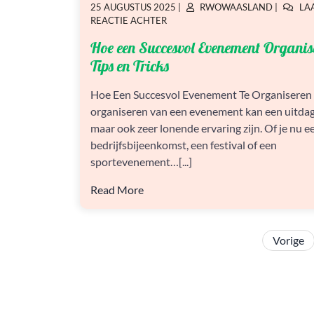
GEPLAATST
GEPLAATST
25 AUGUSTUS 2025
|
RWOWAASLAND
|
LA
OP
OP
OP
REACTIE ACHTER
HOE
Hoe een Succesvol Evenement Organis
EEN
SUCCESVOL
Tips en Tricks
EVENEMENT
ORGANISEREN:
Hoe Een Succesvol Evenement Te Organiseren
TIPS
organiseren van een evenement kan een uitda
EN
TRICKS
maar ook zeer lonende ervaring zijn. Of je nu e
bedrijfsbijeenkomst, een festival of een
sportevenement…[...]
Read More
Vorige