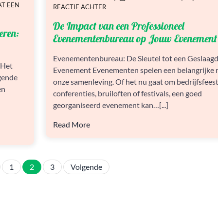
AT EEN
OP
OP
OP
REACTIE ACHTER
DE
De Impact van een Professioneel
IMPACT
eren:
VAN
Evenementenbureau op Jouw Evenement
EEN
PROFESSIONEEL
Evenementenbureau: De Sleutel tot een Geslaag
EVENEMENTENBUREAU
 Het
Evenement Evenementen spelen een belangrijke r
OP
gende
JOUW
onze samenleving. Of het nu gaat om bedrijfsfeest
en
EVENEMENT
conferenties, bruiloften of festivals, een goed
georganiseerd evenement kan…[...]
Read More
Berichten
1
2
3
Volgende
paginering