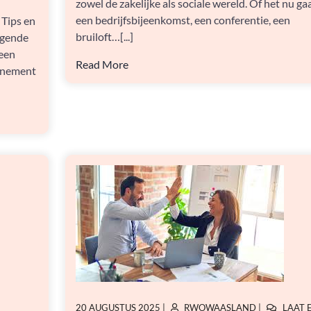
zowel de zakelijke als sociale wereld. Of het nu g
een bedrijfsbijeenkomst, een conferentie, een
 Tips en
bruiloft…[...]
agende
 een
Read More
venement
GEPLAATST
GEPLAATST
20 AUGUSTUS 2025
|
RWOWAASLAND
|
LAAT 