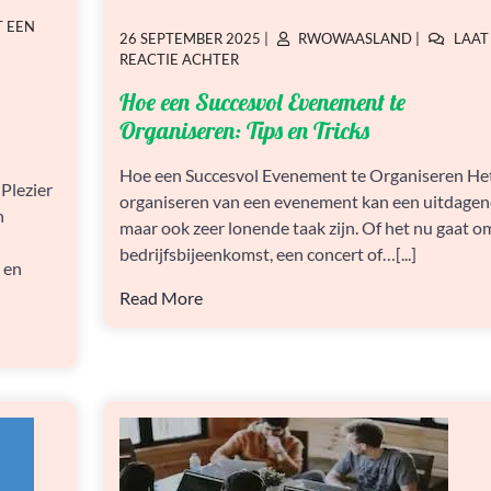
T EEN
GEPLAATST
GEPLAATST
26 SEPTEMBER 2025
|
RWOWAASLAND
|
LAAT
OP
OP
OP
REACTIE ACHTER
HOE
Hoe een Succesvol Evenement te
EEN
SUCCESVOL
Organiseren: Tips en Tricks
EVENEMENT
TE
Hoe een Succesvol Evenement te Organiseren He
ORGANISEREN:
Plezier
organiseren van een evenement kan een uitdage
TIPS
n
EN
maar ook zeer lonende taak zijn. Of het nu gaat o
TRICKS
bedrijfsbijeenkomst, een concert of…[...]
 en
Read More