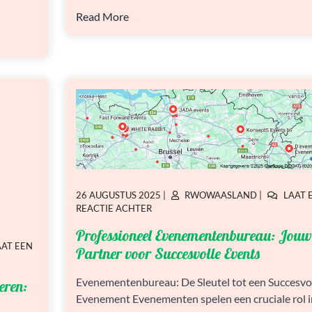
Read More
GEPLAATST
GEPLAATST
26 AUGUSTUS 2025
|
RWOWAASLAND
|
LAAT 
OP
OP
OP
REACTIE ACHTER
PROFESSIONEEL
Professioneel Evenementenbureau: Jouw
EVENEMENTENBUREAU:
AAT EEN
JOUW
Partner voor Succesvolle Events
PARTNER
VOOR
Evenementenbureau: De Sleutel tot een Succesvo
eren:
SUCCESVOLLE
Evenement Evenementen spelen een cruciale rol i
EVENTS