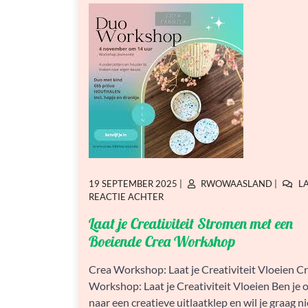
GEPLAATST
GEPLAATST
19 SEPTEMBER 2025
|
RWOWAASLAND
|
L
OP
OP
OP
REACTIE ACHTER
LAAT
Laat je Creativiteit Stromen met een
JE
CREATIVITEIT
Boeiende Crea Workshop
STROMEN
MET
Crea Workshop: Laat je Creativiteit Vloeien C
EEN
Workshop: Laat je Creativiteit Vloeien Ben je 
BOEIENDE
CREA
naar een creatieve uitlaatklep en wil je graag 