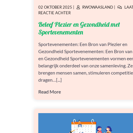
GEPLAATST
GEPLAATST
02 OKTOBER 2025
|
RWOWAASLAND
|
LAA
OP
OP
OP
REACTIE ACHTER
BELEEF
Beleef Plezier en Gezondheid met
PLEZIER
EN
Sportevenementen
GEZONDHEID
MET
Sportevenementen: Een Bron van Plezier en
SPORTEVENEMENTEN
Gezondheid Sportevenementen: Een Bron van 
en Gezondheid Sportevenementen vormen ee
belangrijk onderdeel van onze samenleving. Ze
brengen mensen samen, stimuleren competitie
dragen…[...]
Read More