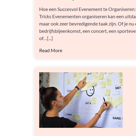
ORGANISEREN:
Hoe een Succesvol Evenement te Organiseren:
PRAKTISCHE
Tricks Evenementen organiseren kan een uitd
TIPS
EN
maar ook zeer bevredigende taak zijn. Of je nu
ADVIEZEN
bedrijfsbijeenkomst, een concert, een sporte
of…[...]
Read More