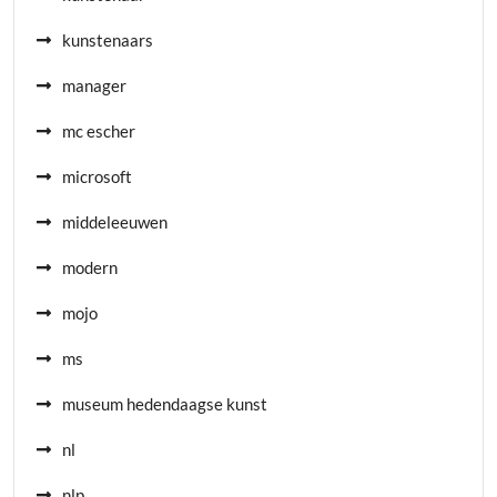
kunstenaars
manager
mc escher
microsoft
middeleeuwen
modern
mojo
ms
museum hedendaagse kunst
nl
nlp