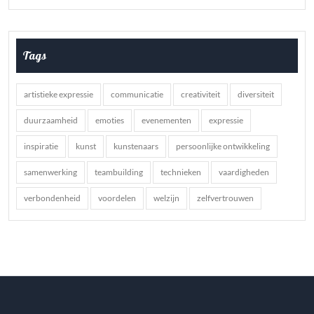
Tags
artistieke expressie
communicatie
creativiteit
diversiteit
duurzaamheid
emoties
evenementen
expressie
inspiratie
kunst
kunstenaars
persoonlijke ontwikkeling
samenwerking
teambuilding
technieken
vaardigheden
verbondenheid
voordelen
welzijn
zelfvertrouwen