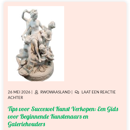
GEPLAATST
GEPLAATST
26 MEI 2026
|
RWOWAASLAND
|
LAAT EEN REACTIE
OP
OP
OP
ACHTER
TIPS
Tips voor Succesvol Kunst Verkopen: Een Gids
VOOR
SUCCESVOL
voor Beginnende Kunstenaars en
KUNST
Galeriehouders
VERKOPEN: