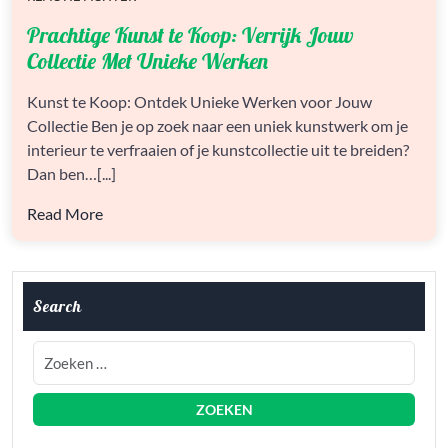
PRACHTIGE
Prachtige Kunst te Koop: Verrijk Jouw
KUNST
TE
Collectie Met Unieke Werken
KOOP:
VERRIJK
Kunst te Koop: Ontdek Unieke Werken voor Jouw
JOUW
Collectie Ben je op zoek naar een uniek kunstwerk om je
COLLECTIE
MET
interieur te verfraaien of je kunstcollectie uit te breiden?
UNIEKE
Dan ben…[...]
WERKEN
Read More
Search