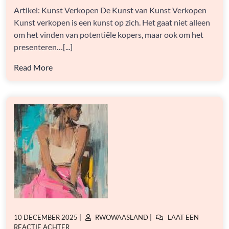
EEN
Artikel: Kunst Verkopen De Kunst van Kunst Verkopen
GIDS
VOOR
Kunst verkopen is een kunst op zich. Het gaat niet alleen
BEGINNENDE
om het vinden van potentiële kopers, maar ook om het
KUNSTENAARS
presenteren…[...]
EN
GALERIEHOUDERS
Read More
GEPLAATST
GEPLAATST
10 DECEMBER 2025
|
RWOWAASLAND
|
LAAT EEN
OP
OP
OP
REACTIE ACHTER