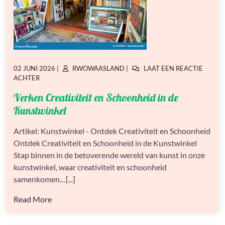
GEPLAATST
GEPLAATST
02 JUNI 2026
|
RWOWAASLAND
|
LAAT EEN REACTIE
OP
OP
OP
ACHTER
VERKEN
Verken Creativiteit en Schoonheid in de
CREATIVITEIT
EN
Kunstwinkel
SCHOONHEID
IN
Artikel: Kunstwinkel - Ontdek Creativiteit en Schoonheid
DE
Ontdek Creativiteit en Schoonheid in de Kunstwinkel
KUNSTWINKEL
Stap binnen in de betoverende wereld van kunst in onze
kunstwinkel, waar creativiteit en schoonheid
samenkomen…[...]
Read More