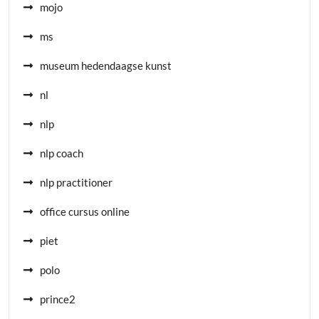
mojo
ms
museum hedendaagse kunst
nl
nlp
nlp coach
nlp practitioner
office cursus online
piet
polo
prince2