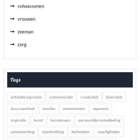
volwassenen
vrouwen
zeeman
zorg
Tags
artistieke expressie
communicatie
creativiteit
diversiteit
duurzaamheid
emoties
evenementen
expressie
inspiratie
kunst
kunstenaars
persoonlijke ontwikkeling
samenwerking
teambuilding
technieken
vaardigheden