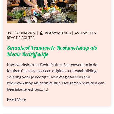
GEPLAATST
GEPLAATST
08 FEBRUARI 2026
|
RWOWAASLAND
|
LAAT EEN
OP
OP
OP
REACTIE ACHTER
SMAAKVOL
Smaakvol Teamwork: Kookworkshop als
TEAMWORK:
KOOKWORKSHOP
Ideale Bedrijfsuitje
ALS
IDEALE
Kookworkshop als Bedrijfsuitje: Samenwerken in de
BEDRIJFSUITJE
Keuken Op zoek naar een originele en teambuilding-
ervaring voor je bedrijf? Overweeg dan eens een
kookworkshop als bedrijfsuitje. Het samen bereiden van
heerlijke gerechten…[...]
Read More