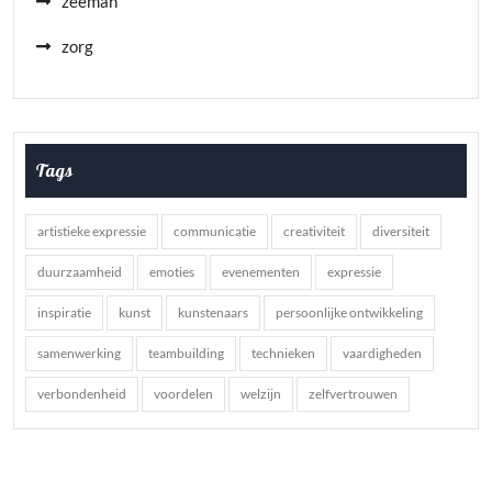
zeeman
zorg
Tags
artistieke expressie
communicatie
creativiteit
diversiteit
duurzaamheid
emoties
evenementen
expressie
inspiratie
kunst
kunstenaars
persoonlijke ontwikkeling
samenwerking
teambuilding
technieken
vaardigheden
verbondenheid
voordelen
welzijn
zelfvertrouwen