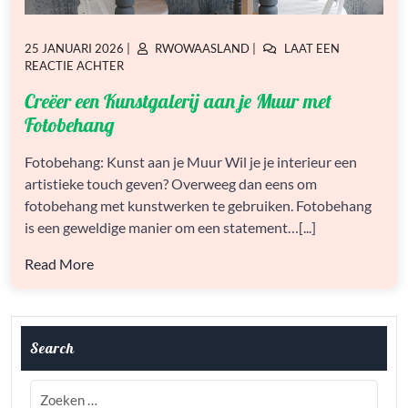
GEPLAATST
GEPLAATST
25 JANUARI 2026
|
RWOWAASLAND
|
LAAT EEN
OP
OP
OP
REACTIE ACHTER
CREËER
Creëer een Kunstgalerij aan je Muur met
EEN
KUNSTGALERIJ
Fotobehang
AAN
JE
Fotobehang: Kunst aan je Muur Wil je je interieur een
MUUR
artistieke touch geven? Overweeg dan eens om
MET
FOTOBEHANG
fotobehang met kunstwerken te gebruiken. Fotobehang
is een geweldige manier om een statement…[...]
Read More
Search