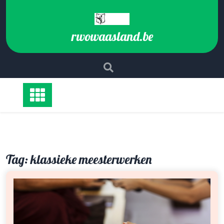
Ga
naar
de
rwowaasland.be
inhoud
Tag:
klassieke meesterwerken