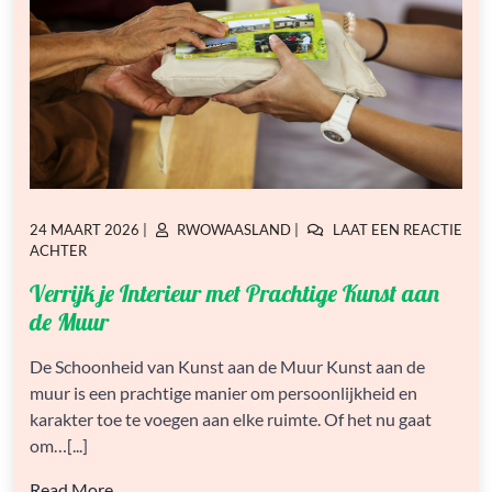
GEPLAATST
GEPLAATST
24 MAART 2026
|
RWOWAASLAND
|
LAAT EEN REACTIE
OP
OP
OP
ACHTER
VERRIJK
Verrijk je Interieur met Prachtige Kunst aan
JE
INTERIEUR
de Muur
MET
PRACHTIGE
De Schoonheid van Kunst aan de Muur Kunst aan de
KUNST
muur is een prachtige manier om persoonlijkheid en
AAN
DE
karakter toe te voegen aan elke ruimte. Of het nu gaat
MUUR
om…[...]
Read More