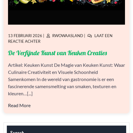
GEPLAATST
GEPLAATST
13 FEBRUARI 2026
|
RWOWAASLAND
|
LAAT EEN
OP
OP
OP
REACTIE ACHTER
DE
De Verfijnde Kunst van Keuken Creaties
VERFIJNDE
KUNST
VAN
Artikel: Keuken Kunst De Magie van Keuken Kunst: Waar
KEUKEN
Culinaire Creativiteit en Visuele Schoonheid
CREATIES
Samenkomen In de wereld van gastronomie is er een
fascinerende samensmelting van smaken, texturen en
kleuren…[...]
Read More
Search