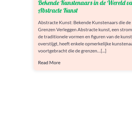
Bekende Kunstenaars in de Wereld v
KUNSTENAARS
IN
Abstracte Kunst
DE
WERELD
Abstracte Kunst: Bekende Kunstenaars die de
VAN
Grenzen Verleggen Abstracte kunst, een strom
ABSTRACTE
KUNST
de traditionele vormen en figuren van de kuns
overstijgt, heeft enkele opmerkelijke kunstena
voortgebracht die de grenzen…[...]
Read More