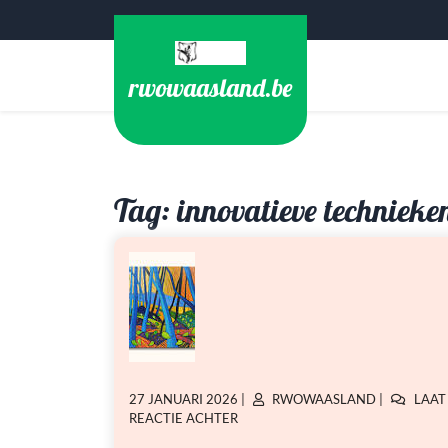
Ga
naar
de
rwowaasland.be
inhoud
Tag:
innovatieve technieke
GEPLAATST
GEPLAATST
27 JANUARI 2026
|
RWOWAASLAND
|
LAAT
OP
OP
OP
REACTIE ACHTER
BEKENDE