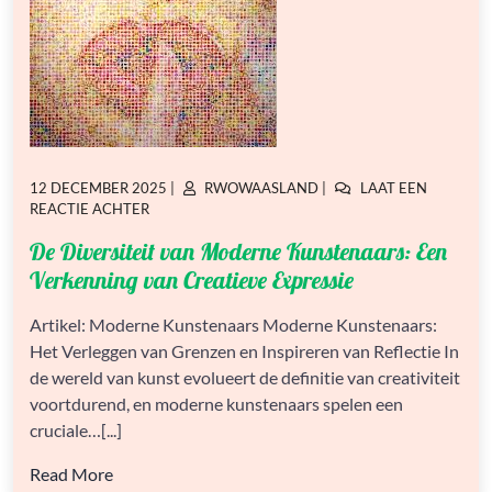
GEPLAATST
GEPLAATST
12 DECEMBER 2025
|
RWOWAASLAND
|
LAAT EEN
OP
OP
OP
REACTIE ACHTER
DE
De Diversiteit van Moderne Kunstenaars: Een
DIVERSITEIT
VAN
Verkenning van Creatieve Expressie
MODERNE
KUNSTENAARS:
Artikel: Moderne Kunstenaars Moderne Kunstenaars:
EEN
Het Verleggen van Grenzen en Inspireren van Reflectie In
VERKENNING
VAN
de wereld van kunst evolueert de definitie van creativiteit
CREATIEVE
voortdurend, en moderne kunstenaars spelen een
EXPRESSIE
cruciale…[...]
Read More