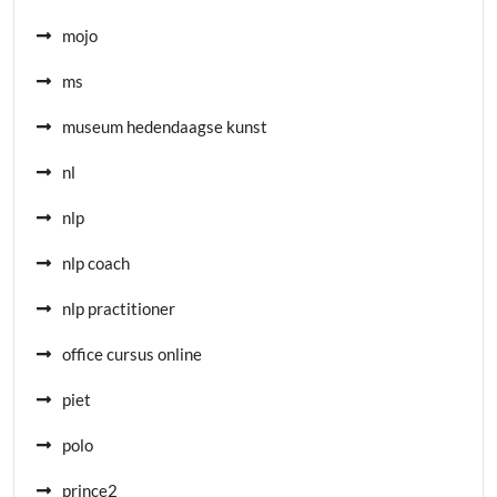
mojo
ms
museum hedendaagse kunst
nl
nlp
nlp coach
nlp practitioner
office cursus online
piet
polo
prince2