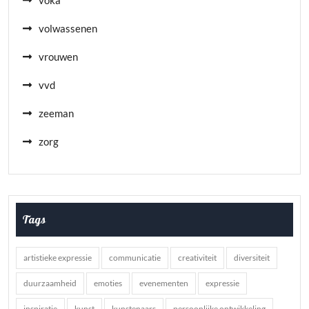
voka
volwassenen
vrouwen
vvd
zeeman
zorg
Tags
artistieke expressie
communicatie
creativiteit
diversiteit
duurzaamheid
emoties
evenementen
expressie
inspiratie
kunst
kunstenaars
persoonlijke ontwikkeling