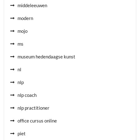
middeleeuwen
modern
mojo
ms
museum hedendaagse kunst
nl
nlp
nlp coach
nlp practitioner
office cursus online
piet