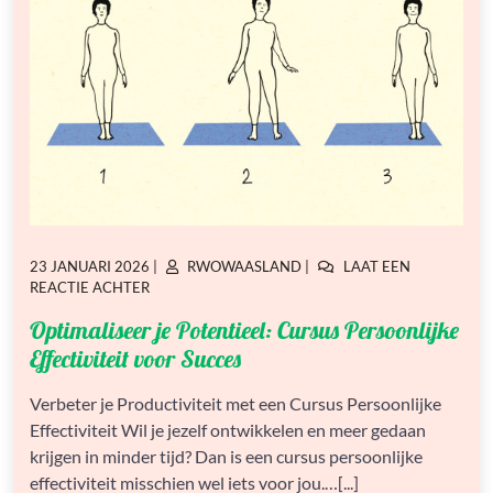
GEPLAATST
GEPLAATST
23 JANUARI 2026
|
RWOWAASLAND
|
LAAT EEN
OP
OP
OP
REACTIE ACHTER
OPTIMALISEER
Optimaliseer je Potentieel: Cursus Persoonlijke
JE
POTENTIEEL:
Effectiviteit voor Succes
CURSUS
PERSOONLIJKE
Verbeter je Productiviteit met een Cursus Persoonlijke
EFFECTIVITEIT
Effectiviteit Wil je jezelf ontwikkelen en meer gedaan
VOOR
SUCCES
krijgen in minder tijd? Dan is een cursus persoonlijke
effectiviteit misschien wel iets voor jou.…[...]