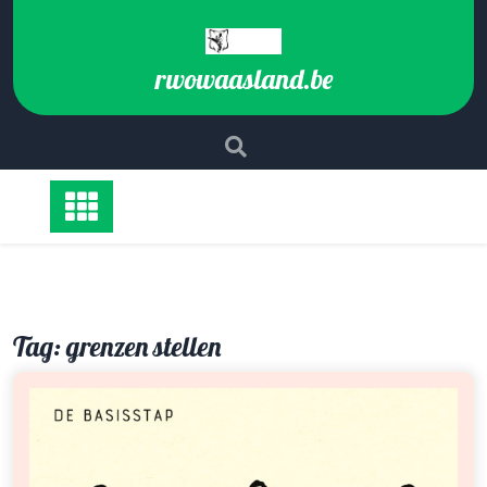
Ga
naar
de
rwowaasland.be
inhoud
Tag:
grenzen stellen