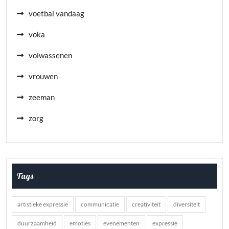
voetbal vandaag
voka
volwassenen
vrouwen
zeeman
zorg
Tags
artistieke expressie
communicatie
creativiteit
diversiteit
duurzaamheid
emoties
evenementen
expressie