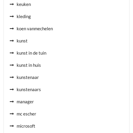
keuken
kleding
koen vanmechelen
kunst
kunst in de tuin
kunst in huis
kunstenaar
kunstenaars
manager
mc escher
microsoft