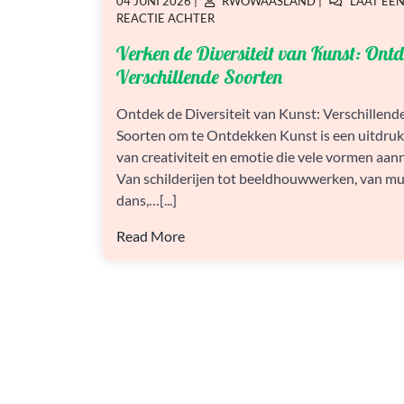
GEPLAATST
GEPLAATST
04 JUNI 2026
|
RWOWAASLAND
|
LAAT EE
OP
OP
OP
REACTIE ACHTER
VERKEN
Verken de Diversiteit van Kunst: Ont
DE
DIVERSITEIT
Verschillende Soorten
VAN
KUNST:
Ontdek de Diversiteit van Kunst: Verschillend
ONTDEK
Soorten om te Ontdekken Kunst is een uitdruk
VERSCHILLENDE
SOORTEN
van creativiteit en emotie die vele vormen aan
Van schilderijen tot beeldhouwwerken, van mu
dans,…[...]
Read More