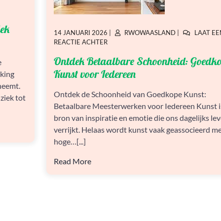
N
dek
GEPLAATST
GEPLAATST
14 JANUARI 2026
|
RWOWAASLAND
|
LAAT EE
OP
OP
OP
REACTIE ACHTER
ONTDEK
Ontdek Betaalbare Schoonheid: Goedk
BETAALBARE
e
SCHOONHEID:
Kunst voor Iedereen
king
GOEDKOPE
neemt.
KUNST
Ontdek de Schoonheid van Goedkope Kunst:
ziek tot
VOOR
Betaalbare Meesterwerken voor Iedereen Kunst i
IEDEREEN
bron van inspiratie en emotie die ons dagelijks le
verrijkt. Helaas wordt kunst vaak geassocieerd m
hoge…[...]
Read More